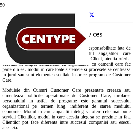
Cursuri Customer Care
Premium Class Services
In modulele Cursuri Customer Care cream responsabilitate fata de
organizatie si fata de Clienti in randul angajatilor care
interactioneaza direct cu Clietii. Grija fata de Client, atentia oferita
acestuia in timpul contactului cu organizatia, cu oamenii care fac
parte din ea, modul in care toate sistemele si procesele se centreaza
in jurul sau sunt elemente esentiale in orice program de Customer
Care.
Modulele din Cursuri Customer Care prezentate creeaza sau
cimenteaza politicile operationale de Customer Care, inrolarea
personalului in astfel de programe este garantul succesului
organizational pe termen lung, indiferent de starea mediului
economic. Modul in care angajatii inteleg sa ofere cele mai bune
servicii Clientilor, modul in care acestia aleg sa se prezinte in fata
Clientilor pot face diferenta intre succesul companiei sau esecul
acesteia.