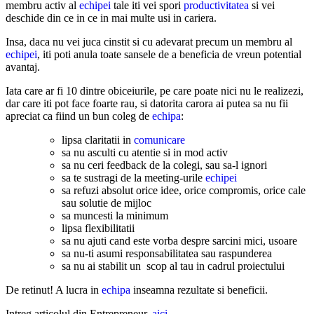
membru activ al
echipei
tale iti vei spori
productivitatea
si vei
deschide din ce in ce in mai multe usi in cariera.
Insa, daca nu vei juca cinstit si cu adevarat precum un membru al
echipei
, iti poti anula toate sansele de a beneficia de vreun potential
avantaj.
Iata care ar fi 10 dintre obiceiurile, pe care poate nici nu le realizezi,
dar care iti pot face foarte rau, si datorita carora ai putea sa nu fii
apreciat ca fiind un bun coleg de
echipa
:
lipsa claritatii in
comunicare
sa nu asculti cu atentie si in mod activ
sa nu ceri feedback de la colegi, sau sa-l ignori
sa te sustragi de la meeting-urile
echipei
sa refuzi absolut orice idee, orice compromis, orice cale
sau solutie de mijloc
sa muncesti la minimum
lipsa flexibilitatii
sa nu ajuti cand este vorba despre sarcini mici, usoare
sa nu-ti asumi responsabilitatea sau raspunderea
sa nu ai stabilit un scop al tau in cadrul proiectului
De retinut! A lucra in
echipa
inseamna rezultate si beneficii.
Intreg articolul din Entrepreneur,
aici
.