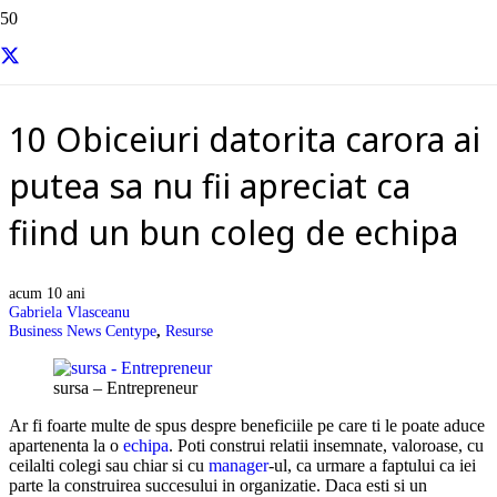
Resurse si informatii utile
10 Obiceiuri datorita carora ai
putea sa nu fii apreciat ca
fiind un bun coleg de echipa
acum 10 ani
Gabriela Vlasceanu
Business News Centype
,
Resurse
sursa – Entrepreneur
Ar fi foarte multe de spus despre beneficiile pe care ti le poate aduce
apartenenta la o
echipa
. Poti construi relatii insemnate, valoroase, cu
ceilalti colegi sau chiar si cu
manager
-ul, ca urmare a faptului ca iei
parte la construirea succesului in organizatie. Daca esti si un