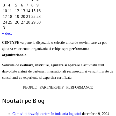
3
4
5
6
7
8
9
10
11
12
13
14
15
16
17
18
19
20
21
22
23
24
25
26
27
28
29
30
31
« dec.
CENTYPE
va pune la dispozitie o selectie unica de servicii care va pot
ajuta sa va orientati organizatia si echipa spre
performanta
organizationala
.
Solutiile de
evaluare, instruire, ajustare si operare
a activitatii sunt
dezvoltate alaturi de parteneri internationali recunoscuti si va sunt livrate de
consultanti cu experienta si expertiza certificata.
PEOPLE | PARTNERSHIP | PERFORMANCE
Noutati pe Blog
Cum să-ți dezvolți cariera în industria logistică
decembrie 9, 2024