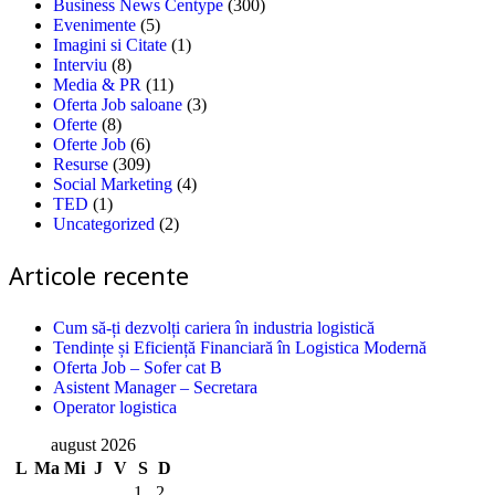
Business News Centype
(300)
Evenimente
(5)
Imagini si Citate
(1)
Interviu
(8)
Media & PR
(11)
Oferta Job saloane
(3)
Oferte
(8)
Oferte Job
(6)
Resurse
(309)
Social Marketing
(4)
TED
(1)
Uncategorized
(2)
Articole recente
Cum să-ți dezvolți cariera în industria logistică
Tendințe și Eficiență Financiară în Logistica Modernă
Oferta Job – Sofer cat B
Asistent Manager – Secretara
Operator logistica
august 2026
L
Ma
Mi
J
V
S
D
1
2