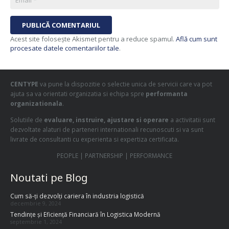
PUBLICĂ COMENTARIUL
Acest site folosește Akismet pentru a reduce spamul.
Află cum sunt
procesate datele comentariilor tale
.
CENTYPE
va pune la dispozitie o selectie unica de servicii care va pot
ajuta sa va orientati organizatia si echipa spre
performanta
organizationala
.
Solutiile de
evaluare, instruire, ajustare si operare
a activitatii sunt
dezvoltate alaturi de parteneri internationali recunoscuti si va sunt
livrate de consultanti cu experienta si expertiza certificata.
PEOPLE | PARTNERSHIP | PERFORMANCE
Noutati pe Blog
Cum să-ți dezvolți cariera în industria logistică
decembrie 9, 2024
Tendințe și Eficiență Financiară în Logistica Modernă
septembrie 1, 2024