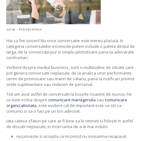
sursa – Entrepreneur
Hai sa fim sinceri! Nu orice conversatie este mereu placuta. In
categoria conversatiilor incomode putem include o paleta destul de
larga, de la conversatii pur si simplu plictisitoare pana la adevarate
confruntari.
Vorbind despre mediul business, sunt o multitudine de situatii care
pot genera conversatii neplacute, de la analiza unor performante,
cereri de promovare sau mariri de salariu, pana la notificari privind
orele suplimentare sau redeceri de personal.
Toti am avut astfel de conversatii la locurile noastre de munca. Fie
ca este vorba despre
comunicare manageriala
sau
comunicare
organizationala
, este evident cat de important este sa stii sa
comunici si sa o faci pe un ton adecvat.
Iata cateva sfaturi pe care ar fi bine sa le retineti si folositi in astfel
de discutii neplacute, in incercarea de a le mai indulci:
recunoaste si accepta ca incomod nu inseamna neaparat