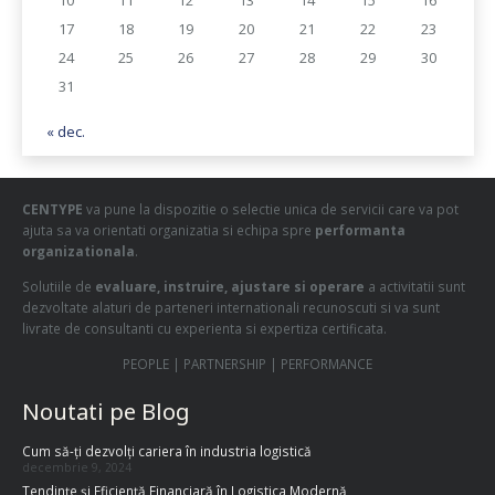
17
18
19
20
21
22
23
24
25
26
27
28
29
30
31
« dec.
CENTYPE
va pune la dispozitie o selectie unica de servicii care va pot
ajuta sa va orientati organizatia si echipa spre
performanta
organizationala
.
Solutiile de
evaluare, instruire, ajustare si operare
a activitatii sunt
dezvoltate alaturi de parteneri internationali recunoscuti si va sunt
livrate de consultanti cu experienta si expertiza certificata.
PEOPLE | PARTNERSHIP | PERFORMANCE
Noutati pe Blog
Cum să-ți dezvolți cariera în industria logistică
decembrie 9, 2024
Tendințe și Eficiență Financiară în Logistica Modernă