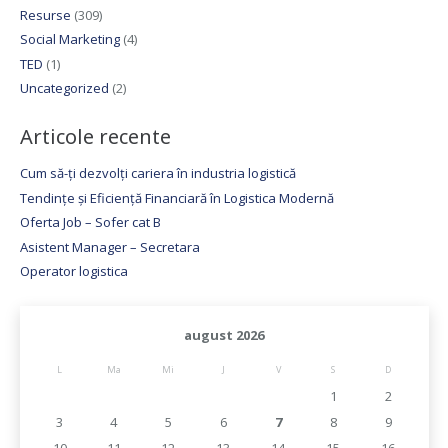
Resurse
(309)
Social Marketing
(4)
TED
(1)
Uncategorized
(2)
Articole recente
Cum să-ți dezvolți cariera în industria logistică
Tendințe și Eficiență Financiară în Logistica Modernă
Oferta Job – Sofer cat B
Asistent Manager – Secretara
Operator logistica
august 2026
L
Ma
Mi
J
V
S
D
1
2
3
4
5
6
7
8
9
10
11
12
13
14
15
16