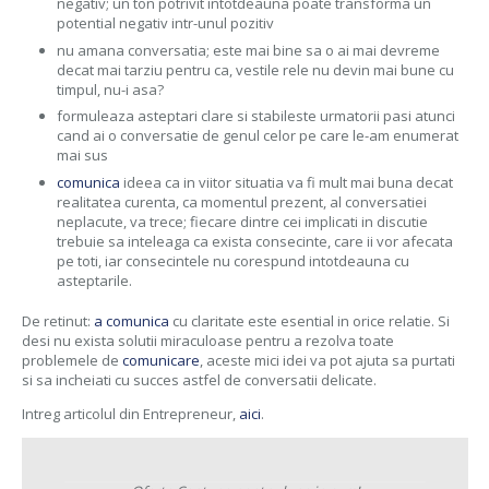
negativ; un ton potrivit intotdeauna poate transforma un
potential negativ intr-unul pozitiv
nu amana conversatia; este mai bine sa o ai mai devreme
decat mai tarziu pentru ca, vestile rele nu devin mai bune cu
timpul, nu-i asa?
formuleaza asteptari clare si stabileste urmatorii pasi atunci
cand ai o conversatie de genul celor pe care le-am enumerat
mai sus
comunica
ideea ca in viitor situatia va fi mult mai buna decat
realitatea curenta, ca momentul prezent, al conversatiei
neplacute, va trece; fiecare dintre cei implicati in discutie
trebuie sa inteleaga ca exista consecinte, care ii vor afecata
pe toti, iar consecintele nu corespund intotdeauna cu
asteptarile.
De retinut:
a comunica
cu claritate este esential in orice relatie. Si
desi nu exista solutii miraculoase pentru a rezolva toate
problemele de
comunicare
, aceste mici idei va pot ajuta sa purtati
si sa incheiati cu succes astfel de conversatii delicate.
Intreg articolul din Entrepreneur,
aici
.