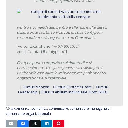
Oferta Centype pentru luna in curs!
Pentru a comanda sau pentru a afla mai multe detalii
despre orice oferta, serviciu sau produs Centype iti
recomandam sa iei legatura cu un Consultant:
[vc_contacts phone=”+40749052052″
email=”contact@centype.ro”]
Centype pune la dispozitia colaboratorilor si
partenerilor nostri o gama generoasa traininguri si
unelte utile care ajuta la imbunatatirea performantei
organizationale si individuale.
|
Cursuri Vanzari
|
Cursuri Customer care
|
Cursuri
Leadership
|
Cursuri Abilitati Individuale (Soft Skills)
|
a comunica
,
comunica
,
comunicare
,
comunicare manageriala
,
comunicare organizationala