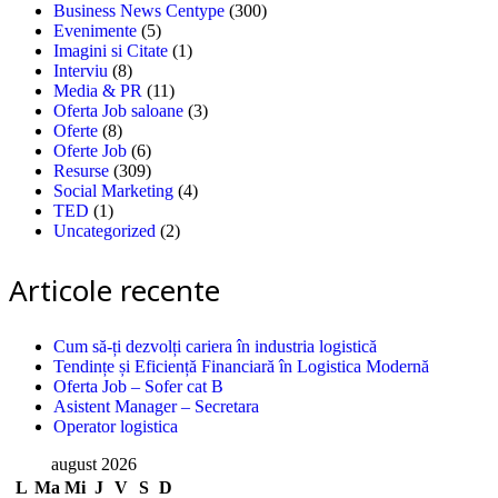
Business News Centype
(300)
Evenimente
(5)
Imagini si Citate
(1)
Interviu
(8)
Media & PR
(11)
Oferta Job saloane
(3)
Oferte
(8)
Oferte Job
(6)
Resurse
(309)
Social Marketing
(4)
TED
(1)
Uncategorized
(2)
Articole recente
Cum să-ți dezvolți cariera în industria logistică
Tendințe și Eficiență Financiară în Logistica Modernă
Oferta Job – Sofer cat B
Asistent Manager – Secretara
Operator logistica
august 2026
L
Ma
Mi
J
V
S
D