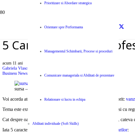
Prioritizare si Abordare strategica
Orientare spre Performanta
5 Caracteristici ale profe
Managementul Schimbarii, Procese si proceduri
acum 11 ani
Gabriela Vlasceanu
Business News Centype
,
Resurse
Comunicare manageriala si Abilitati de prezentare
sursa – Entrepreneur
Voi acorda atentia mea, la inceput de an, subiectului meu favorit:
vanz
Relationare si lucru in echipa
Tema este extrem de vasta, intr-o permanenta dezvoltare, dar si cu regu
Cat despre oamenii de
vanzari
, au ei, asa, native sau deprinse, cateva c
Abilitati individuale (Soft Skills)
Iata 5 caracteristici pe care le au in comun profesionistii
vanzarilor
: