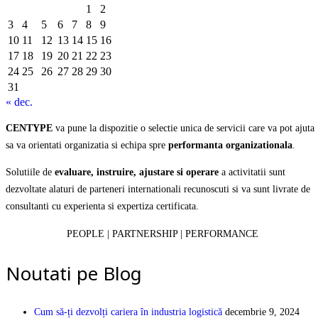
1
2
3
4
5
6
7
8
9
10
11
12
13
14
15
16
17
18
19
20
21
22
23
24
25
26
27
28
29
30
31
« dec.
CENTYPE
va pune la dispozitie o selectie unica de servicii care va pot ajuta
sa va orientati organizatia si echipa spre
performanta organizationala
.
Solutiile de
evaluare, instruire, ajustare si operare
a activitatii sunt
dezvoltate alaturi de parteneri internationali recunoscuti si va sunt livrate de
consultanti cu experienta si expertiza certificata.
PEOPLE | PARTNERSHIP | PERFORMANCE
Noutati pe Blog
Cum să-ți dezvolți cariera în industria logistică
decembrie 9, 2024