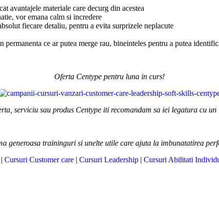
ecat avantajele materiale care decurg din acestea
tuatie, vor emana calm si incredere
absolut fiecare detaliu, pentru a evita surprizele neplacute
n permanenta ce ar putea merge rau, bineinteles pentru a putea identifica 
Oferta Centype pentru luna in curs!
erta, serviciu sau produs Centype iti recomandam sa iei legatura cu un
ma generoasa traininguri si unelte utile care ajuta la imbunatatirea per
|
Cursuri Customer care
|
Cursuri Leadership
|
Cursuri Abilitati Individ