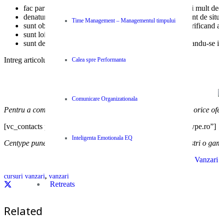
fac parte dintre acei care apreciaza reusitele in sine, mai mult d
denatureaza, in sensul bun, realitatea, astfel ca, indiferent de si
Time Management – Managementul timpului
sunt obsedati de control, verificand, verificand si iar verificand 
sunt loiali Clientilor pana la inversunare
sunt detinatorii unei doze sanatoase de paranoia, intrebandu-se i
Intreg articolul lui Jason Wesbecher in
Entrepreneur, aici
.
Calea spre Performanta
Comunicare Organizationala
Pentru a comanda sau pentru a afla mai multe detalii despre orice of
[vc_contacts phone=”+40749052052″ email=”contact@centype.ro”]
Inteligenta Emotionala EQ
Centype pune la dispozitia colaboratorilor si partenerilor nostri o ga
|
Cursuri Vanzari
cursuri vanzari
,
vanzari
Retreats
Related Posts