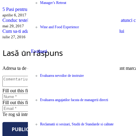
Manager’s Retreat
5 Pasi pentru consolidarea puterii echipei tale de vanzari
aprilie 6, 2017
Conduc testele de evaluare a personalitatii la decizii mai bune atunci 
mai 29, 2017
Wine and Food Experience
Cum sa-ti adaptezi tactica de vanzari la personalitatea Clientului
iulie 27, 2016
Lasă un răspuns
Evaluari
Adresa ta de email nu va fi publicată.
Câmpurile obligatorii sunt marc
Evaluarea nevoilor de instruire
Fill out this field
Evaluarea angajatilor facuta de managerii directi
Fill out this field
Te rog să introduci o adresă de email validă.
Reclamatii si sesizari, Studii de Standarde si calitate
PUBLICĂ COMENTARIUL