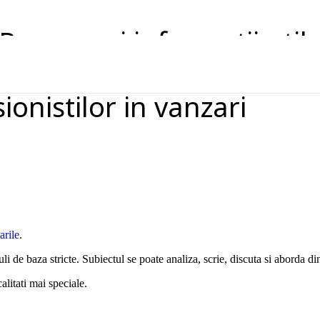
Resurse si informatii util
sionistilor in vanzari
arile
.
li de baza stricte. Subiectul se poate analiza, scrie, discuta si aborda 
alitati mai speciale.