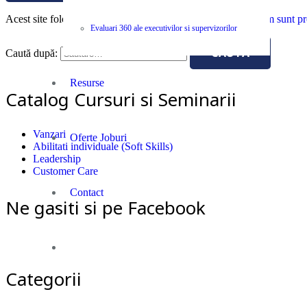
Acest site folosește Akismet pentru a reduce spamul.
Află cum sunt pro
Evaluari 360 ale executivilor si supervizorilor
Caută după:
Resurse
Catalog Cursuri si Seminarii
Vanzari
Oferte Joburi
Abilitati individuale (Soft Skills)
Leadership
Customer Care
Contact
Ne gasiti si pe Facebook
Categorii