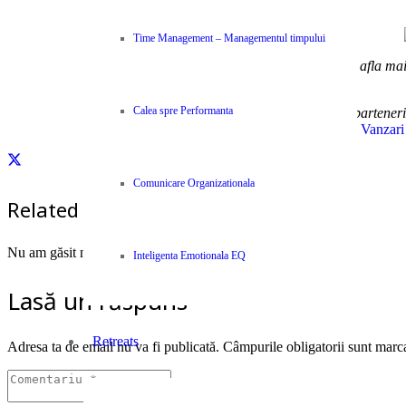
Time Management – Managementul timpului
Pentru a comanda sau pentru a afla mai m
Calea spre Performanta
Centype pune la dispozitia colaboratorilor si parteneri
Cursuri Vanzari
Comunicare Organizationala
Related Posts
Nu am găsit niciun rezultat.
Inteligenta Emotionala EQ
Lasă un răspuns
Retreats
Adresa ta de email nu va fi publicată.
Câmpurile obligatorii sunt marc