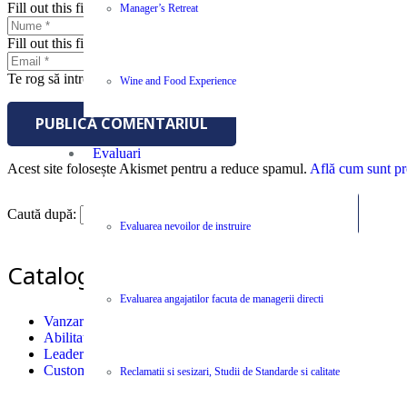
Fill out this field
Manager’s Retreat
Fill out this field
Te rog să introduci o adresă de email validă.
Wine and Food Experience
PUBLICĂ COMENTARIUL
Evaluari
Acest site folosește Akismet pentru a reduce spamul.
Află cum sunt pro
Caută după:
Evaluarea nevoilor de instruire
Catalog Cursuri si Seminarii
Evaluarea angajatilor facuta de managerii directi
Vanzari
Abilitati individuale (Soft Skills)
Leadership
Customer Care
Reclamatii si sesizari, Studii de Standarde si calitate