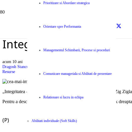
Prioritizare si Abordare strategica
Orientare spre Performanta
Integritatea
Managementul Schimbarii, Procese si proceduri
acum 10 ani
Dragosh Stancu
Resurse
Comunicare manageriala si Abilitati de prezentare
„Integritatea – cea mai importanta arma din arsenalul tau.” – Zig Zig
Relationare si lucru in echipa
Pentru a descarca imaginea la rezolutie maxima foloseste click dreap
(P)
Abilitati individuale (Soft Skills)