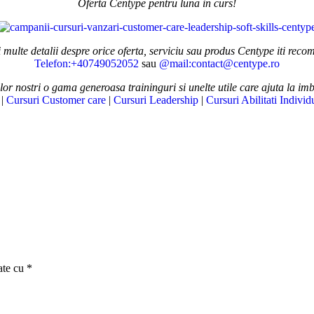
Oferta Centype pentru luna in curs!
ulte detalii despre orice oferta, serviciu sau produs Centype iti rec
Telefon:+40749052052
sau
@mail:contact@centype.ro
lor nostri o gama generoasa traininguri si unelte utile care ajuta la im
|
Cursuri Customer care
|
Cursuri Leadership
|
Cursuri Abilitati Individ
ate cu
*