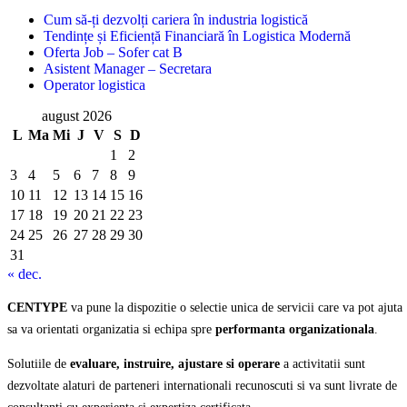
Cum să-ți dezvolți cariera în industria logistică
Tendințe și Eficiență Financiară în Logistica Modernă
Oferta Job – Sofer cat B
Asistent Manager – Secretara
Operator logistica
august 2026
L
Ma
Mi
J
V
S
D
1
2
3
4
5
6
7
8
9
10
11
12
13
14
15
16
17
18
19
20
21
22
23
24
25
26
27
28
29
30
31
« dec.
CENTYPE
va pune la dispozitie o selectie unica de servicii care va pot ajuta
sa va orientati organizatia si echipa spre
performanta organizationala
.
Solutiile de
evaluare, instruire, ajustare si operare
a activitatii sunt
dezvoltate alaturi de parteneri internationali recunoscuti si va sunt livrate de