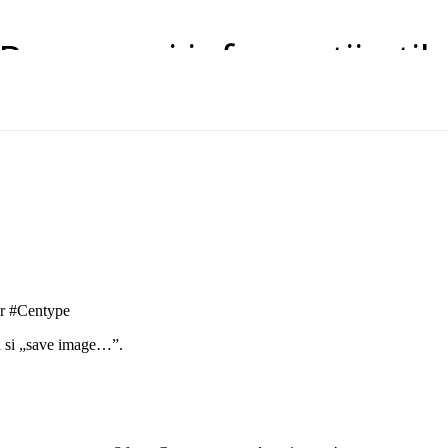
Resurse si informatii util
lar #Centype
ta si „save image…”.