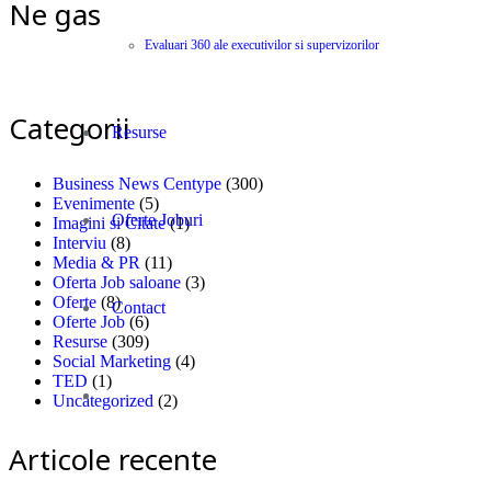
Ne gasiti si pe Facebook
Evaluari 360 ale executivilor si supervizorilor
Categorii
Resurse
Business News Centype
(300)
Evenimente
(5)
Oferte Joburi
Imagini si Citate
(1)
Interviu
(8)
Media & PR
(11)
Oferta Job saloane
(3)
Oferte
(8)
Contact
Oferte Job
(6)
Resurse
(309)
Social Marketing
(4)
TED
(1)
Uncategorized
(2)
Articole recente