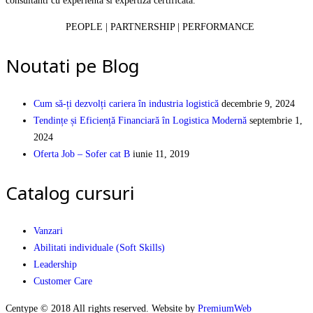
consultanti cu experienta si expertiza certificata.
PEOPLE | PARTNERSHIP | PERFORMANCE
Noutati pe Blog
Cum să-ți dezvolți cariera în industria logistică
decembrie 9, 2024
Tendințe și Eficiență Financiară în Logistica Modernă
septembrie 1,
2024
Oferta Job – Sofer cat B
iunie 11, 2019
Catalog cursuri
Vanzari
Abilitati individuale (Soft Skills)
Leadership
Customer Care
Centype © 2018 All rights reserved. Website by
PremiumWeb