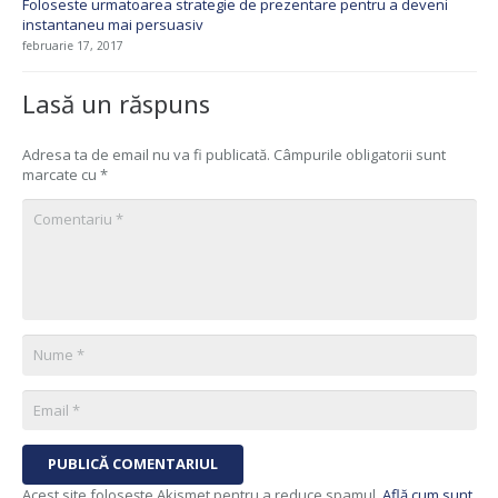
Foloseste urmatoarea strategie de prezentare pentru a deveni
instantaneu mai persuasiv
februarie 17, 2017
Lasă un răspuns
Adresa ta de email nu va fi publicată.
Câmpurile obligatorii sunt
marcate cu
*
PUBLICĂ COMENTARIUL
Acest site folosește Akismet pentru a reduce spamul.
Află cum sunt