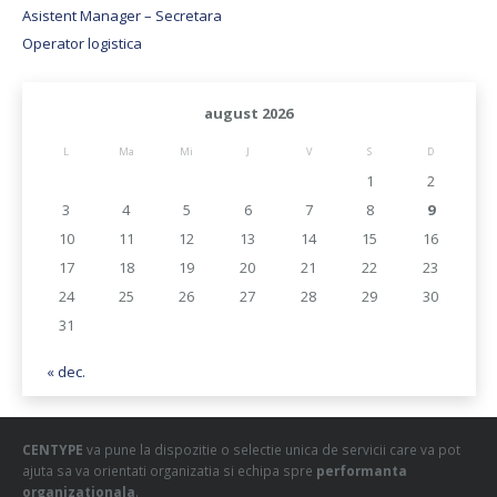
Asistent Manager – Secretara
Operator logistica
august 2026
L
Ma
Mi
J
V
S
D
1
2
3
4
5
6
7
8
9
10
11
12
13
14
15
16
17
18
19
20
21
22
23
24
25
26
27
28
29
30
31
« dec.
CENTYPE
va pune la dispozitie o selectie unica de servicii care va pot
ajuta sa va orientati organizatia si echipa spre
performanta
organizationala
.