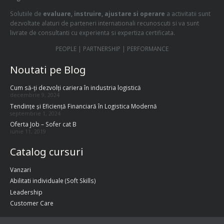
Solutiile de
evaluare, instruire, ajustare si operare
a activitatii sunt
dezvoltate alaturi de parteneri internationali recunoscuti si va sunt
livrate de consultanti cu experienta si expertiza certificata.
PEOPLE | PARTNERSHIP | PERFORMANCE
Noutati pe Blog
Cum să-ți dezvolți cariera în industria logistică
decembrie 9, 2024
Tendințe și Eficiență Financiară în Logistica Modernă
septembrie 1, 2024
Oferta Job – Sofer cat B
iunie 11, 2019
Catalog cursuri
Vanzari
Abilitati individuale (Soft Skills)
Leadership
Customer Care