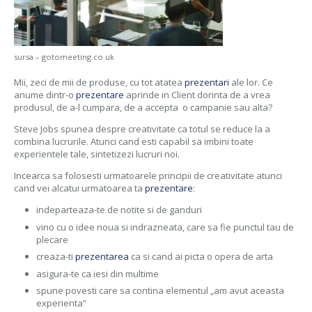
sursa – gotomeeting.co.uk
Mii, zeci de mii de produse, cu tot atatea
prezentari
ale lor. Ce
anume dintr-o
prezentare
aprinde in Client dorinta de a vrea
produsul, de a-l cumpara, de a accepta o campanie sau alta?
Steve Jobs spunea despre creativitate ca totul se reduce la a
combina lucrurile. Atunci cand esti capabil sa imbini toate
experientele tale, sintetizezi lucruri noi.
Incearca sa folosesti urmatoarele principii de creativitate atunci
cand vei alcatui urmatoarea ta
prezentare
:
indeparteaza-te de notite si de ganduri
vino cu o idee noua si indrazneata, care sa fie punctul tau de
plecare
creaza-ti
prezentarea
ca si cand ai picta o opera de arta
asigura-te ca iesi din multime
spune povesti care sa contina elementul „am avut aceasta
experienta”