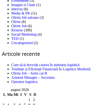
Evenimente
(5)
Imagini si Citate
(1)
Interviu
(8)
Media & PR
(11)
Oferta Job saloane
(3)
Oferte
(8)
Oferte Job
(6)
Resurse
(309)
Social Marketing
(4)
TED
(1)
Uncategorized
(2)
Articole recente
Cum să-ți dezvolți cariera în industria logistică
Tendințe și Eficiență Financiară în Logistica Modernă
Oferta Job – Sofer cat B
Asistent Manager – Secretara
Operator logistica
august 2026
L
Ma
Mi
J
V
S
D
1
2
3
4
5
6
7
8
9