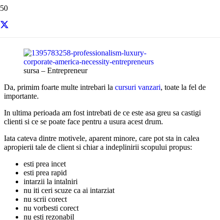
Resurse si informatii utile
sursa – Entrepreneur
Da, primim foarte multe intrebari la
cursuri vanzari
, toate la fel de
importante.
In ultima perioada am fost intrebati de ce este asa greu sa castigi
clienti si ce se poate face pentru a usura acest drum.
Iata cateva dintre motivele, aparent minore, care pot sta in calea
apropierii tale de client si chiar a indeplinirii scopului propus:
esti prea incet
esti prea rapid
intarzii la intalniri
nu iti ceri scuze ca ai intarziat
nu scrii corect
nu vorbesti corect
nu esti rezonabil