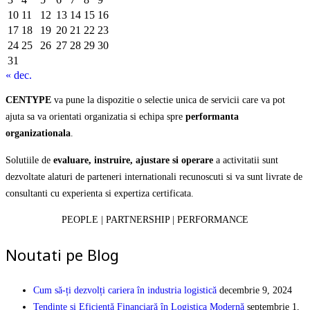
10
11
12
13
14
15
16
17
18
19
20
21
22
23
24
25
26
27
28
29
30
31
« dec.
CENTYPE
va pune la dispozitie o selectie unica de servicii care va pot
ajuta sa va orientati organizatia si echipa spre
performanta
organizationala
.
Solutiile de
evaluare, instruire, ajustare si operare
a activitatii sunt
dezvoltate alaturi de parteneri internationali recunoscuti si va sunt livrate de
consultanti cu experienta si expertiza certificata.
PEOPLE | PARTNERSHIP | PERFORMANCE
Noutati pe Blog
Cum să-ți dezvolți cariera în industria logistică
decembrie 9, 2024
Tendințe și Eficiență Financiară în Logistica Modernă
septembrie 1,