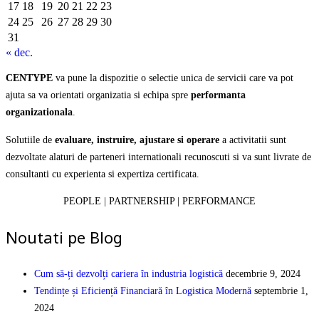
17
18
19
20
21
22
23
24
25
26
27
28
29
30
31
« dec.
CENTYPE
va pune la dispozitie o selectie unica de servicii care va pot
ajuta sa va orientati organizatia si echipa spre
performanta
organizationala
.
Solutiile de
evaluare, instruire, ajustare si operare
a activitatii sunt
dezvoltate alaturi de parteneri internationali recunoscuti si va sunt livrate de
consultanti cu experienta si expertiza certificata.
PEOPLE | PARTNERSHIP | PERFORMANCE
Noutati pe Blog
Cum să-ți dezvolți cariera în industria logistică
decembrie 9, 2024
Tendințe și Eficiență Financiară în Logistica Modernă
septembrie 1,
2024