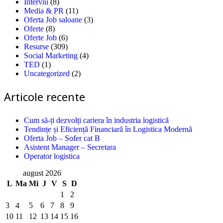
Interviu
(8)
Media & PR
(11)
Oferta Job saloane
(3)
Oferte
(8)
Oferte Job
(6)
Resurse
(309)
Social Marketing
(4)
TED
(1)
Uncategorized
(2)
Articole recente
Cum să-ți dezvolți cariera în industria logistică
Tendințe și Eficiență Financiară în Logistica Modernă
Oferta Job – Sofer cat B
Asistent Manager – Secretara
Operator logistica
august 2026
L
Ma
Mi
J
V
S
D
1
2
3
4
5
6
7
8
9
10
11
12
13
14
15
16