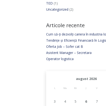
TED
(1)
Uncategorized
(2)
Articole recente
Cum să-ți dezvolți cariera în industria lo
Tendințe și Eficiență Financiară în Log
Oferta Job – Sofer cat B
Asistent Manager – Secretara
Operator logistica
august 2026
L
Ma
Mi
J
V
3
4
5
6
7