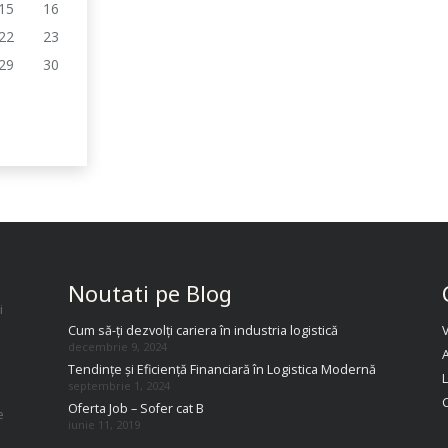
15
16
22
23
29
30
Noutati pe Blog
i
Cum să-ți dezvolți cariera în industria logistică
decembrie 9, 2024
A
Tendințe și Eficiență Financiară în Logistica Modernă
septembrie 1, 2024
Oferta Job – Sofer cat B
e
iunie 11, 2019
.