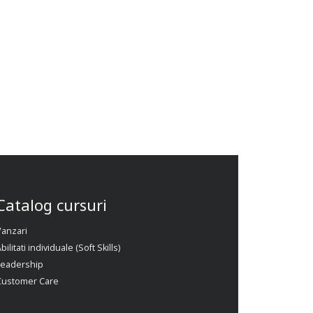
Catalog cursuri
Vanzari
bilitati individuale (Soft Skills)
Leadership
Customer Care