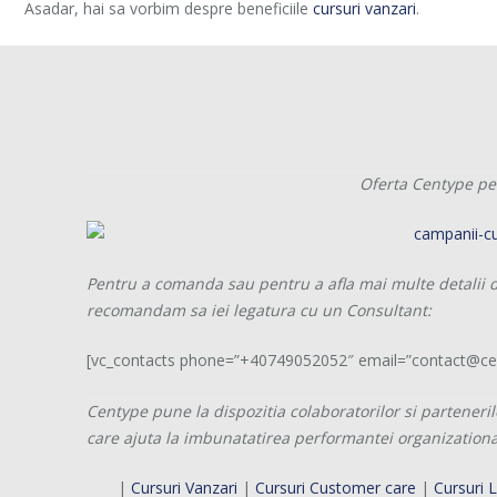
Asadar, hai sa vorbim despre beneficiile
cursuri vanzari
.
Oferta Centype pen
Pentru a comanda sau pentru a afla mai multe detalii d
recomandam sa iei legatura cu un Consultant:
[vc_contacts phone=”+40749052052″ email=”contact@cen
Centype pune la dispozitia colaboratorilor si parteneril
care ajuta la imbunatatirea performantei organizational
|
Cursuri Vanzari
|
Cursuri Customer care
|
Cursuri 