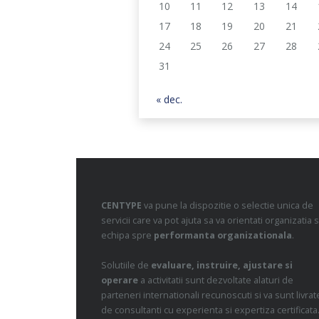
10
11
12
13
14
17
18
19
20
21
24
25
26
27
28
31
« dec.
CENTYPE
va pune la dispozitie o selectie unica de
servicii care va pot ajuta sa va orientati organizatia s
echipa spre
performanta organizationala
.
Solutiile de
evaluare, instruire, ajustare si
operare
a activitatii sunt dezvoltate alaturi de
parteneri internationali recunoscuti si va sunt livrat
de consultanti cu experienta si expertiza certificata