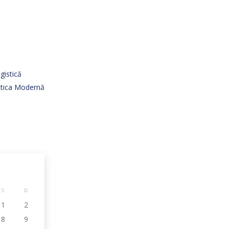
gistică
istica Modernă
S
D
1
2
8
9