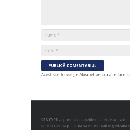
PUBLICĂ COMENTARIUL
Acest site folosește Akismet pentru a reduce 
CENTYPE
va pune la dispozitie o selectie unica de
servicii care va pot ajuta sa va orientati organizatia s