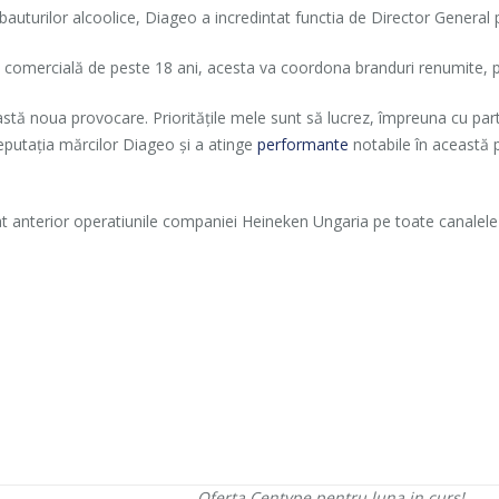
bauturilor alcoolice, Diageo a incredintat functia de Director General
comercială de peste 18 ani, acesta va coordona branduri renumite, 
tă noua provocare. Priorităţile mele sunt să lucrez, împreuna cu parte
eputaţia mărcilor Diageo şi a atinge
performante
notabile în această 
anterior operatiunile companiei Heineken Ungaria pe toate canalele de 
Oferta Centype pentru luna in curs!