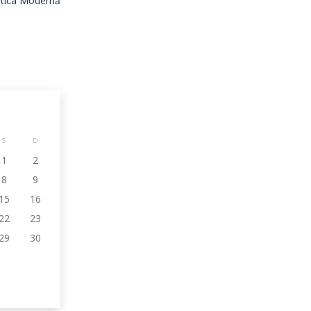
istica Modernă
S
D
1
2
8
9
15
16
22
23
29
30