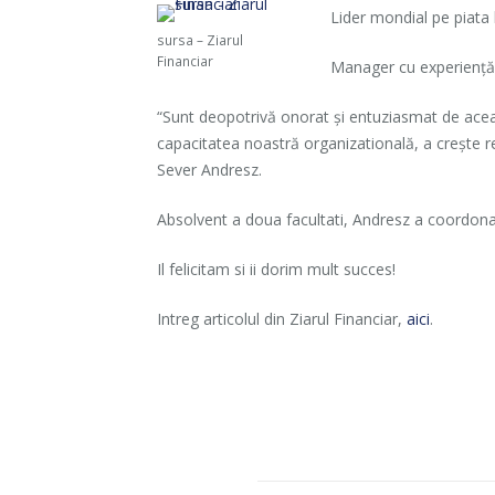
Lider mondial pe piata 
sursa – Ziarul
Financiar
Manager cu experienţă 
“Sunt deopotrivă onorat şi entuziasmat de aceas
capacitatea noastră organizatională, a creşte r
Sever Andresz.
Absolvent a doua facultati, Andresz a coordonat 
Il felicitam si ii dorim mult succes!
Intreg articolul din Ziarul Financiar,
aici
.