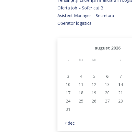
Tendințe și Eficiență Financiară în Log
Oferta Job – Sofer cat B
Asistent Manager – Secretara
Operator logistica
august 2026
L
Ma
Mi
J
V
3
4
5
6
7
10
11
12
13
14
17
18
19
20
21
24
25
26
27
28
31
« dec.