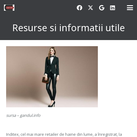
Resurse si informatii utile
sursa – gandul.info
Inditex, cel mai mare retailer de haine din lume, a înregistrat, la