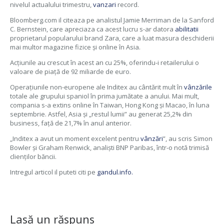
nivelul actualului trimestru,
vanzari
record.
Bloomberg.com il citeaza pe analistul Jamie Merriman de la Sanford
C. Bernstein, care apreciaza ca acest lucru s-ar datora
abilitatii
proprietarul popularului brand Zara, care a luat masura deschiderii
mai multor magazine fizice şi online în Asia.
Acţiunile au crescut în acest an cu 25%, oferindu-i retailerului o
valoare de piaţă de 92 miliarde de euro.
Operaţiunile non-europene ale Inditex au cântărit mult în
vânzările
totale ale grupului spaniol în prima jumătate a anului. Mai mult,
compania s-a extins online în Taiwan, Hong Kong şi Macao, în luna
septembrie. Astfel, Asia şi „restul lumii” au generat 25,2% din
business, faţă de 21,7% în anul anterior.
„Inditex a avut un moment excelent pentru
vânzări
”, au scris Simon
Bowler şi Graham Renwick, analişti BNP Paribas, într-o notă trimisă
clienţilor băncii.
Intregul articol il puteti citi pe
gandul.info.
Lasă un răspuns