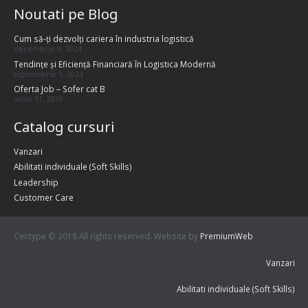
Noutati pe Blog
Cum să-ți dezvolți cariera în industria logistică
decembrie 9, 2024
Tendințe și Eficiență Financiară în Logistica Modernă
septembrie 1, 2024
Oferta Job – Sofer cat B
iunie 11, 2019
Catalog cursuri
Vanzari
Abilitati individuale (Soft Skills)
Leadership
Customer Care
Centype © 2018 All rights reserved. Website by
PremiumWeb
Vanzari
Abilitati individuale (Soft Skills)