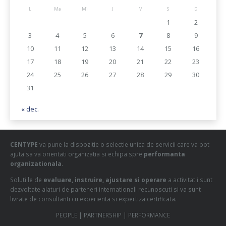
L
Ma
Mi
J
V
S
D
1
2
3
4
5
6
7
8
9
10
11
12
13
14
15
16
17
18
19
20
21
22
23
24
25
26
27
28
29
30
31
« dec.
CENTYPE
va pune la dispozitie o selectie unica de servicii care va pot
ajuta sa va orientati organizatia si echipa spre
performanta
organizationala
.
Solutiile de
evaluare, instruire, ajustare si operare
a activitatii sunt
dezvoltate alaturi de parteneri internationali recunoscuti si va sunt
livrate de consultanti cu experienta si expertiza certificata.
PEOPLE | PARTNERSHIP | PERFORMANCE