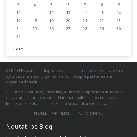
3
4
5
6
7
8
9
10
11
12
13
14
15
16
17
18
19
20
21
22
23
24
25
26
27
28
29
30
31
« dec.
CENTYPE
va pune la dispozitie o selectie unica de servicii care va pot
ajuta sa va orientati organizatia si echipa spre
performanta
organizationala
.
Solutiile de
evaluare, instruire, ajustare si operare
a activitatii sunt
dezvoltate alaturi de parteneri internationali recunoscuti si va sunt
livrate de consultanti cu experienta si expertiza certificata.
PEOPLE | PARTNERSHIP | PERFORMANCE
Noutati pe Blog