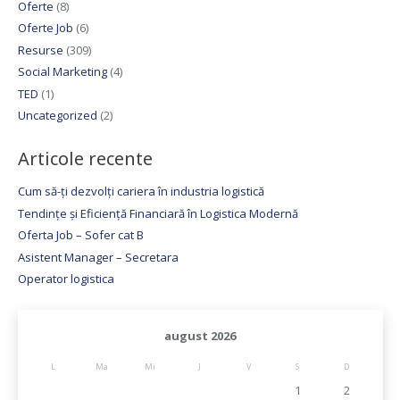
Oferte
(8)
Oferte Job
(6)
Resurse
(309)
Social Marketing
(4)
TED
(1)
Uncategorized
(2)
Articole recente
Cum să-ți dezvolți cariera în industria logistică
Tendințe și Eficiență Financiară în Logistica Modernă
Oferta Job – Sofer cat B
Asistent Manager – Secretara
Operator logistica
august 2026
L
Ma
Mi
J
V
S
D
1
2