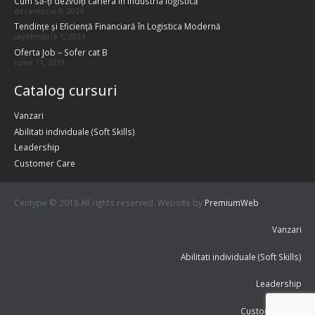
Cum să-ți dezvolți cariera în industria logistică
decembrie 9, 2024
Tendințe și Eficiență Financiară în Logistica Modernă
septembrie 1, 2024
Oferta Job – Sofer cat B
iunie 11, 2019
Catalog cursuri
Vanzari
Abilitati individuale (Soft Skills)
Leadership
Customer Care
Centype © 2018 All rights reserved. Website by
PremiumWeb
Vanzari
Abilitati individuale (Soft Skills)
Leadership
Customer Care