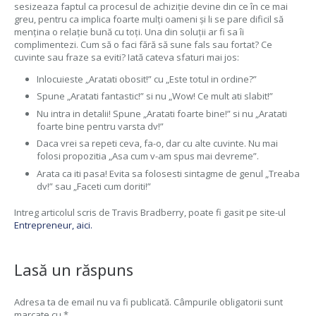
sesizeaza faptul ca procesul de achiziție devine din ce în ce mai
greu, pentru ca implica foarte mulți oameni și li se pare dificil să
mențina o relație bună cu toți. Una din soluții ar fi sa îi
complimentezi. Cum să o faci fără să sune fals sau fortat? Ce
cuvinte sau fraze sa eviti? Iată cateva sfaturi mai jos:
Inlocuieste „Aratati obosit!” cu „Este totul in ordine?”
Spune „Aratati fantastic!” si nu „Wow! Ce mult ati slabit!”
Nu intra in detalii! Spune „Aratati foarte bine!” si nu „Aratati
foarte bine pentru varsta dv!”
Daca vrei sa repeti ceva, fa-o, dar cu alte cuvinte. Nu mai
folosi propozitia „Asa cum v-am spus mai devreme”.
Arata ca iti pasa! Evita sa folosesti sintagme de genul „Treaba
dv!” sau „Faceti cum doriti!”
Intreg articolul scris de Travis Bradberry, poate fi gasit pe site-ul
Entrepreneur, aici.
Lasă un răspuns
Adresa ta de email nu va fi publicată.
Câmpurile obligatorii sunt
marcate cu
*