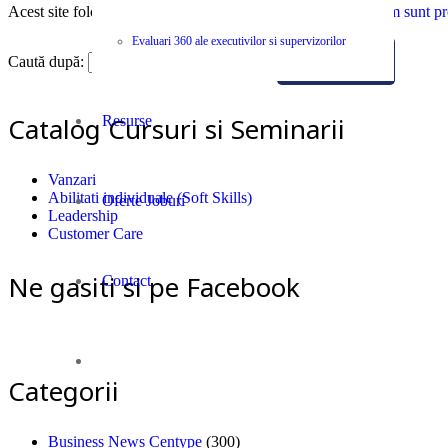
Acest site folosește Akismet pentru a reduce spamul.
Află cum sunt pro
Evaluari 360 ale executivilor si supervizorilor
Caută după:
Catalog Cursuri si Seminarii
Resurse
Vanzari
Abilitati individuale (Soft Skills)
Oferte Joburi
Leadership
Customer Care
Ne gasiti si pe Facebook
Contact
Categorii
Business News Centype
(300)