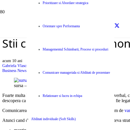
Prioritizare si Abordare strategica
Orientare spre Performanta
Stii cum sa comunici non
Managementul Schimbarii, Procese si proceduri
acum 10 ani
Gabriela Vlasceanu
Business News Centype
,
Resurse
Comunicare manageriala si Abilitati de prezentare
sursa – Entrepreneur
Foarte multa lume crede ca deja stie totul despre limbajul nonverbal, ca
Relationare si lucru in echipa
descopera ca interpretarile pe care le dadeau anumitor gesturi, fie leg
Comunicarea nonverbala trebuie sa fie a doua natura a unui om de
va
Abilitati individuale (Soft Skills)
Atunci cand discutia este foarte importanta, foloseste-te de cateva strat