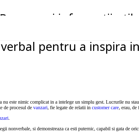
Resurse si informatii util
verbal pentru a inspira i
 nu este nimic complicat in a intelege un simplu gest. Lucrurile nu stau 
ate de procesul de
vanzari
, fie legate de relatii in
customer care
, erau, de 
nzari
.
egii nonverbale, si demonstreaza ca esti puternic, capabil si gata de oric