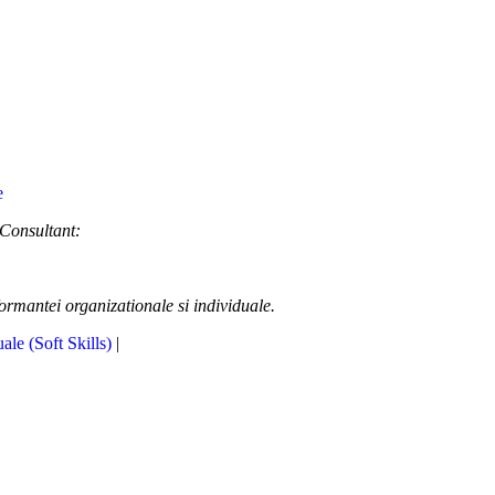
 Consultant:
formantei organizationale si individuale.
uale (Soft Skills)
|