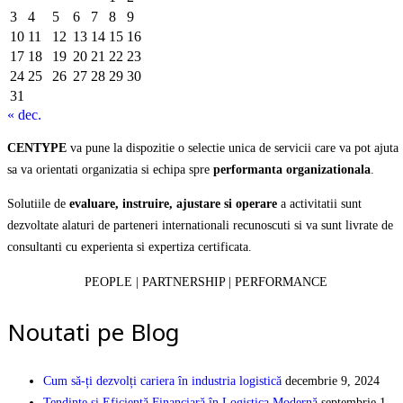
3
4
5
6
7
8
9
10
11
12
13
14
15
16
17
18
19
20
21
22
23
24
25
26
27
28
29
30
31
« dec.
CENTYPE
va pune la dispozitie o selectie unica de servicii care va pot ajuta
sa va orientati organizatia si echipa spre
performanta organizationala
.
Solutiile de
evaluare, instruire, ajustare si operare
a activitatii sunt
dezvoltate alaturi de parteneri internationali recunoscuti si va sunt livrate de
consultanti cu experienta si expertiza certificata.
PEOPLE | PARTNERSHIP | PERFORMANCE
Noutati pe Blog
Cum să-ți dezvolți cariera în industria logistică
decembrie 9, 2024
Tendințe și Eficiență Financiară în Logistica Modernă
septembrie 1,