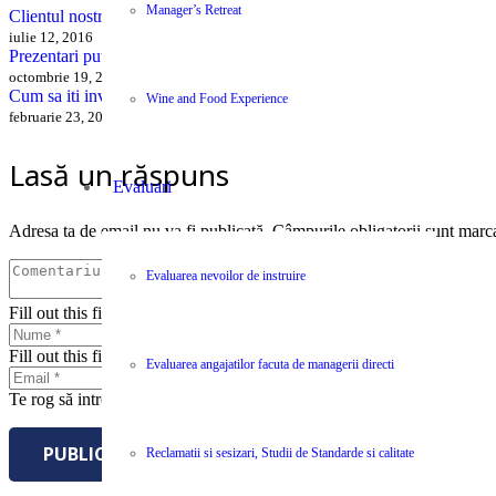
Manager’s Retreat
Clientul nostru este mereu stapanul nostru?
iulie 12, 2016
Prezentari puternice in 6 puncte
octombrie 19, 2015
Cum sa iti invingi frica de a vinde
Wine and Food Experience
februarie 23, 2016
Lasă un răspuns
Evaluari
Adresa ta de email nu va fi publicată.
Câmpurile obligatorii sunt marc
Evaluarea nevoilor de instruire
Fill out this field
Fill out this field
Evaluarea angajatilor facuta de managerii directi
Te rog să introduci o adresă de email validă.
PUBLICĂ COMENTARIUL
Reclamatii si sesizari, Studii de Standarde si calitate