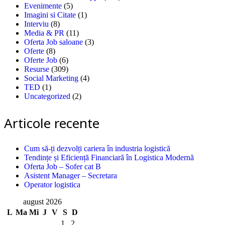
Evenimente
(5)
Imagini si Citate
(1)
Interviu
(8)
Media & PR
(11)
Oferta Job saloane
(3)
Oferte
(8)
Oferte Job
(6)
Resurse
(309)
Social Marketing
(4)
TED
(1)
Uncategorized
(2)
Articole recente
Cum să-ți dezvolți cariera în industria logistică
Tendințe și Eficiență Financiară în Logistica Modernă
Oferta Job – Sofer cat B
Asistent Manager – Secretara
Operator logistica
august 2026
L
Ma
Mi
J
V
S
D
1
2