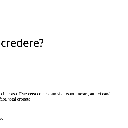
e
ncredere?
chiar asa. Este ceea ce ne spun si cursantii nostri, atunci cand
fapt, total eronate.
e: