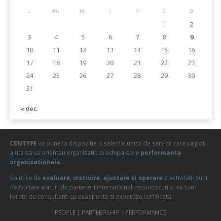
L
Ma
Mi
J
V
S
D
1
2
3
4
5
6
7
8
9
10
11
12
13
14
15
16
17
18
19
20
21
22
23
24
25
26
27
28
29
30
31
« dec.
CENTYPE
va pune la dispozitie o selectie unica de servicii care va pot
ajuta sa va orientati organizatia si echipa spre
performanta
organizationala
.
Solutiile de
evaluare, instruire, ajustare si operare
a activitatii sunt
dezvoltate alaturi de parteneri internationali recunoscuti si va sunt
livrate de consultanti cu experienta si expertiza certificata.
PEOPLE | PARTNERSHIP | PERFORMANCE