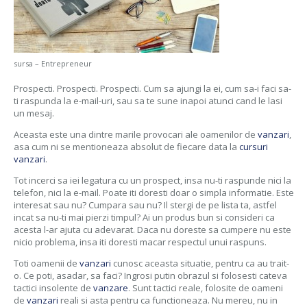
sursa – Entrepreneur
Prospecti. Prospecti. Prospecti. Cum sa ajungi la ei, cum sa-i faci sa-
ti raspunda la e-mail-uri, sau sa te sune inapoi atunci cand le lasi
un mesaj.
Aceasta este una dintre marile provocari ale oamenilor de
vanzari
,
asa cum ni se mentioneaza absolut de fiecare data la
cursuri
vanzari
.
Tot incerci sa iei legatura cu un prospect, insa nu-ti raspunde nici la
telefon, nici la e-mail. Poate iti doresti doar o simpla informatie. Este
interesat sau nu? Cumpara sau nu? Il stergi de pe lista ta, astfel
incat sa nu-ti mai pierzi timpul? Ai un produs bun si consideri ca
acesta l-ar ajuta cu adevarat. Daca nu doreste sa cumpere nu este
nicio problema, insa iti doresti macar respectul unui raspuns.
Toti oamenii de
vanzari
cunosc aceasta situatie, pentru ca au trait-
o. Ce poti, asadar, sa faci? Ingrosi putin obrazul si folosesti cateva
tactici insolente de
vanzare
. Sunt tactici reale, folosite de oameni
de
vanzari
reali si asta pentru ca functioneaza. Nu mereu, nu in