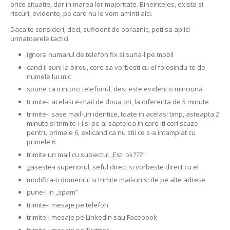
orice situatie, dar in marea lor majoritate. Bineinteles, exista si
riscuri, evidente, pe care nu le vom aminti aici.
Daca te consideri, deci, suficient de obraznic, poti sa aplici
urmatoarele tactici:
ignora numarul de telefon fix si suna-l pe mobil
cand il suni la birou, cere sa vorbesti cu el folosindu-te de
numele lui mic
spune ca ii intorci telefonul, desi este evident o minciuna
trimite-i acelasi e-mail de doua ori, la diferenta de 5 minute
trimite-i sase mail-uri identice, toate in acelasi timp, asteapta 2
minute si trimite-i-l si pe al saptelea in care iti ceri scuze
pentru primele 6, exlicand ca nu stii ce s-a intamplat cu
primele 6
trimite un mail cu subiectul „Esti ok???”
gaseste-i superiorul, seful direct si vorbeste direct cu el
modifica-ti domeniul si trimite mail-uri si de pe alte adrese
pune-l in „spam”
trimite-i mesaje pe telefon
trimite-i mesaje pe LinkedIn sau Facebook
trimite-i mesaje pe Twittter