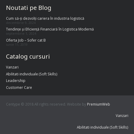
Noutati pe Blog
Cum să-ți dezvolți cariera în industria logistică
decembrie 9, 2024
Tendințe și Eficiență Financiară în Logistica Modernă
septembrie 1, 2024
Oferta Job – Sofer cat B
iunie 11, 2019
Catalog cursuri
Vanzari
Abilitati individuale (Soft Skills)
Leadership
Customer Care
Centype © 2018 All rights reserved. Website by
PremiumWeb
Vanzari
Abilitati individuale (Soft Skills)