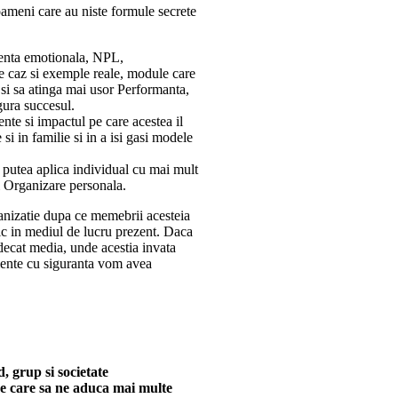
oameni care au niste formule secrete
igenta emotionala, NPL,
de caz si exemple reale, module care
e si sa atinga mai usor Performanta,
gura succesul.
nte si impactul pe care acestea il
si in familie si in a isi gasi modele
r putea aplica individual cu mai mult
Organizare personala.
ganizatie dupa ce memebrii acesteia
rnic in mediul de lucru prezent. Daca
ecat media, unde acestia invata
iciente cu siguranta vom avea
, grup si societate
are care sa ne aduca mai multe