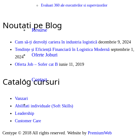
Evaluari 360 ale executivilor si supervizorilor
PEOPLE | PARTNERSHIP | PERFORMANCE
Noutati pe Blog
Resurse
Cum să-ți dezvolți cariera în industria logistică
decembrie 9, 2024
Tendințe și Eficiență Financiară în Logistica Modernă
septembrie 1,
Oferte Joburi
2024
Oferta Job – Sofer cat B
iunie 11, 2019
Catalog cursuri
Contact
Vanzari
Abilitati individuale (Soft Skills)
Leadership
Customer Care
Centype © 2018 All rights reserved. Website by
PremiumWeb