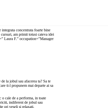
, mi se parea ca la astfel de
ei fascinante, am cautat si am
in viata mea, atat la munca cat si
” author=”Geanina V.”
 integrata concentrata foarte bine
cursuri, am primit totusi cateva idei
hor=” Laura F.” occupation=”Manager
e de la jobul sau afacerea ta? Sa te
 care ti-l propunem mai departe ai sa
sc o cale de a performa, in toate
riciti, indiferent de jobul sau
 ori veseli si relaxati.