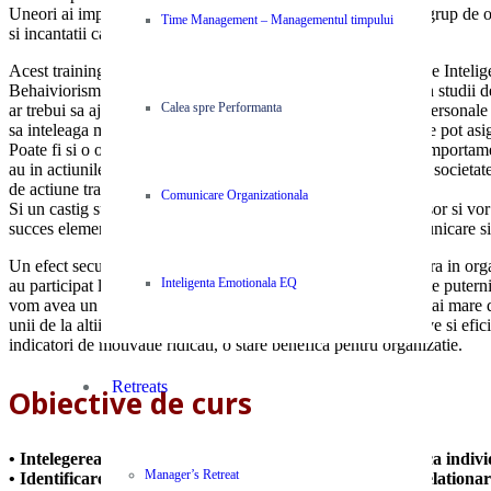
Uneori ai impresia ca exista o conspiratie a performantei, un grup de 
Time Management – Managementul timpului
si incantatii care le garanteaza succesul.
Acest training iti ofera un set complet si complex de notiuni de Intel
Behaiviorism si psiholgie aplicata, toate explicate simplu, prin studii 
Calea spre Performanta
ar trebui sa ajute participantii sa isi descopere punctele forte personal
sa inteleaga mai usot mecanismele formale si informale care le pot asi
Poate fi si o oportunitate de a isi evalua si masura anumite comportame
au in actiunile personale, in interactiunea sociala la munca, in societate 
de actiune transformate.
Comunicare Organizationala
Si un castig suplimentar: participantii vor intelege mult mai usor si vo
succes elemente de Time Management, Auto-motivare, Comunicare si 
Un efect secundar pozitiv este si cum va fi perceputa atmosfera in or
Inteligenta Emotionala EQ
au participat la un astfel de curs, acel factor motivational foarte pute
vom avea un grup unde ponderea oamenilor de succes este mai mare d
unii de la altii si inteleg si chiar „fura” modele de lucru efective si ef
indicatori de motivatie ridicati, o stare benefica pentru organizatie.
Retreats
Obiective de curs
• Intelegerea tiparelor dupa care functionam si evoluam ca individ
Manager’s Retreat
• Identificarea de potentiale modele de lucru, actiune si relation