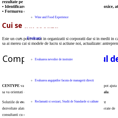
rezultate pe termene mai scurt si cu mai putin efort
• Identificarea de modele de lucru, actiune si relationare toxice, ata
• Formarea de modele de lucru efective si eficiente
Wine and Food Experience
Cui se adreseaza
Evaluari
Este un curs potrivit atat in organizatii si corporatii dar si in medii in
sa ai mereu cai si modele de lucru si actiune noi, actualizate: antrepreno
Completeaza
chestionarul d
Evaluarea nevoilor de instruire
Evaluarea angajatilor facuta de managerii directi
CENTYPE
va pune la dispozitie o selectie unica de servicii care va pot ajuta
sa va orientati organizatia si echipa spre
performanta organizationala
.
Reclamatii si sesizari, Studii de Standarde si calitate
Solutiile de
evaluare, instruire, ajustare si operare
a activitatii sunt
dezvoltate alaturi de parteneri internationali recunoscuti si va sunt livrate de
consultanti cu experienta si expertiza certificata.