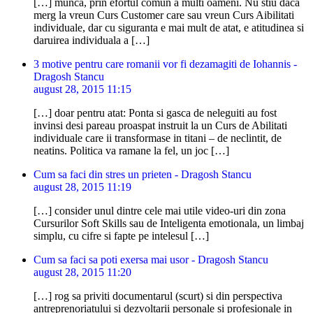
[…] munca, prin efortul comun a multi oameni. Nu stiu daca
merg la vreun Curs Customer care sau vreun Curs Aibilitati
individuale, dar cu siguranta e mai mult de atat, e atitudinea si
daruirea individuala a […]
3 motive pentru care romanii vor fi dezamagiti de Iohannis -
Dragosh Stancu
august 28, 2015 11:15
[…] doar pentru atat: Ponta si gasca de neleguiti au fost
invinsi desi pareau proaspat instruit la un Curs de Abilitati
individuale care ii transformase in titani – de neclintit, de
neatins. Politica va ramane la fel, un joc […]
Cum sa faci din stres un prieten - Dragosh Stancu
august 28, 2015 11:19
[…] consider unul dintre cele mai utile video-uri din zona
Cursurilor Soft Skills sau de Inteligenta emotionala, un limbaj
simplu, cu cifre si fapte pe intelesul […]
Cum sa faci sa poti exersa mai usor - Dragosh Stancu
august 28, 2015 11:20
[…] rog sa priviti documentarul (scurt) si din perspectiva
antreprenoriatului si dezvoltarii personale si profesionale in