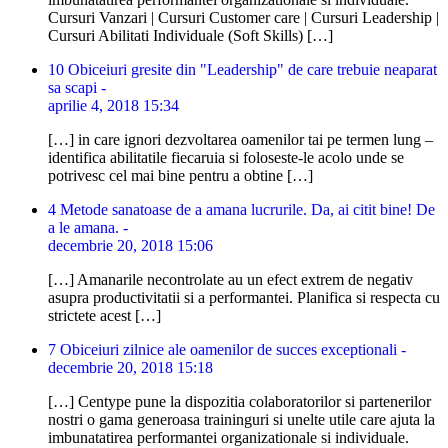
Cursuri Vanzari | Cursuri Customer care | Cursuri Leadership |
Cursuri Abilitati Individuale (Soft Skills) […]
10 Obiceiuri gresite din "Leadership" de care trebuie neaparat
sa scapi -
aprilie 4, 2018 15:34
[…] in care ignori dezvoltarea oamenilor tai pe termen lung –
identifica abilitatile fiecaruia si foloseste-le acolo unde se
potrivesc cel mai bine pentru a obtine […]
4 Metode sanatoase de a amana lucrurile. Da, ai citit bine! De
a le amana. -
decembrie 20, 2018 15:06
[…] Amanarile necontrolate au un efect extrem de negativ
asupra productivitatii si a performantei. Planifica si respecta cu
strictete acest […]
7 Obiceiuri zilnice ale oamenilor de succes exceptionali -
decembrie 20, 2018 15:18
[…] Centype pune la dispozitia colaboratorilor si partenerilor
nostri o gama generoasa traininguri si unelte utile care ajuta la
imbunatatirea performantei organizationale si individuale.