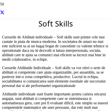
Cursuri Abilitati individuale –
Soft Skills
Cursurile de Abilitati individuale – Soft skills sunt printre cele mai
cautate in piata de munca moderna. In societatea de astazi nu mai
este suficient sa ai un bagaj bogat de cunostinte cu valente tehnice si
operationale daca nu iti dezvolti si latura interpersonala, sociala,
abilitati care te ajuta sa comunici mai eficient sa lucrezi mai bine in
medii colaborative, in echipe.
Cursurile Abilitatile Individuale – Soft skills va vor oferi o serie de
abilitati si competente care ajuta organizatiile, per ansamblu, sa se
pastreze intr-o zona competitiva, productive. Lucrul in echipa,
sociabilitatea si comunicarea sunt elemente esentiale ale succesului
personal dar si ale performantei organizationale
Abilitatile individuale sunt foarte importante pentru cariera oricarui
angajat, sunt abilitati si competente care se sistemiseaza si
automatiseaza greu, care pot fi evaluate dificil, este simplu sa masori
competentele matematice ale unei persoane, dar este mult mai