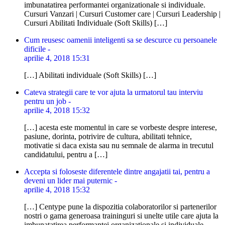
imbunatatirea performantei organizationale si individuale.
Cursuri Vanzari | Cursuri Customer care | Cursuri Leadership |
Cursuri Abilitati Individuale (Soft Skills) […]
Cum reusesc oamenii inteligenti sa se descurce cu persoanele
dificile -
aprilie 4, 2018 15:31
[…] Abilitati individuale (Soft Skills) […]
Cateva strategii care te vor ajuta la urmatorul tau interviu
pentru un job -
aprilie 4, 2018 15:32
[…] acesta este momentul in care se vorbeste despre interese,
pasiune, dorinta, potrivire de cultura, abilitati tehnice,
motivatie si daca exista sau nu semnale de alarma in trecutul
candidatului, pentru a […]
Accepta si foloseste diferentele dintre angajatii tai, pentru a
deveni un lider mai puternic -
aprilie 4, 2018 15:32
[…] Centype pune la dispozitia colaboratorilor si partenerilor
nostri o gama generoasa traininguri si unelte utile care ajuta la
imbunatatirea performantei organizationale si individuale.