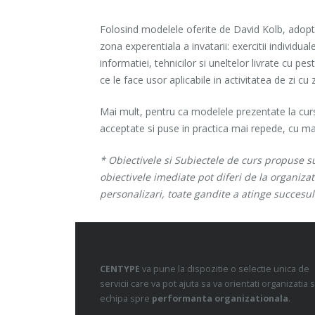
Folosind modelele oferite de David Kolb, adoptat
zona experentiala a invatarii: exercitii individu
informatiei, tehnicilor si uneltelor livrate cu 
ce le face usor aplicabile in activitatea de zi cu z
Mai mult, pentru ca modelele prezentate la curs
acceptate si puse in practica mai repede, cu mai
* Obiectivele si Subiectele de curs propuse sun
obiectivele imediate pot diferi de la organiza
personalizari, toate gandite a atinge succesu
CENTYPE
va pune la dispozitie o selectie unica de
servicii care va pot ajuta sa va orientati organizatia s
echipa spre
performanta organizationala
.