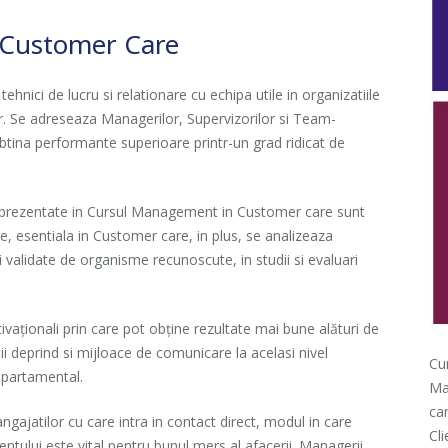
 Customer Care
ci de lucru si relationare cu echipa utile in organizatiile
or. Se adreseaza Managerilor, Supervizorilor si Team-
obtina performante superioare printr-un grad ridicat de
e prezentate in Cursul Management in Customer care sunt
ve, esentiala in Customer care, in plus, se analizeaza
 validate de organisme recunoscute, in studii si evaluari
ivaționali prin care pot obține rezultate mai bune alături de
tii deprind si mijloace de comunicare la acelasi nivel
Cu
departamental.
Ma
car
angajatilor cu care intra in contact direct, modul in care
Cli
ientului este vital pentru bunul mers al afacerii. Managerii