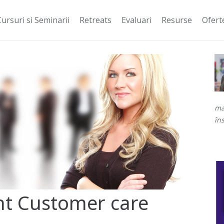
Cursuri si Seminarii
Retreats
Evaluari
Resurse
Ofert
mai
îns
 Customer care