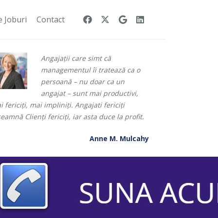
e Joburi
Contact
Angajații care simt că
managementul îi tratează ca o
persoană – nu doar ca un
angajat – sunt mai productivi,
 fericiți, mai impliniți. Angajati fericiți
eamnă Clienți fericiți, iar asta duce la profit.
Anne M. Mulcahy