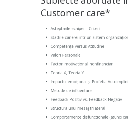
Subiecte abordate 
Customer care*
Asteptarile echipei – Criterii
Stadiile carierei într-un sistem organizațio
Competențe versus Atitudine
Valori Personale
Factori motivaționali nonfinanciari
Teoria X, Teoria Y
Impactul emoțional și Profetia Autoimplin
Metode de influentare
Feedback Pozitiv vs. Feedback Negativ
Structura unui mesaj trilateral
Comportamente disfunctionale (atunci can