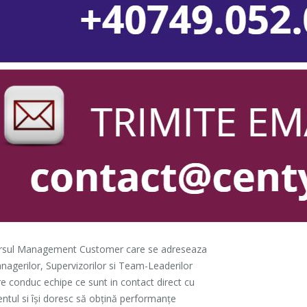
rsul Management Customer care se adreseaza
nagerilor, Supervizorilor si Team-Leaderilor
e conduc echipe ce sunt in contact direct cu
entul si își doresc să obțină performanțe