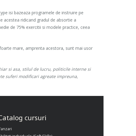
ntype isi bazeaza programele de instruire pe
ate acestea ridicand gradul de absortie a
 medie de 75% exercitii si modele practice, ceea
nt foarte mare, amprenta acestora, sunt mai usor
 si asa, stilul de lucru, politicile interne si
oate suferi modificari agreate impreuna,
Catalog cursuri
Vanzari