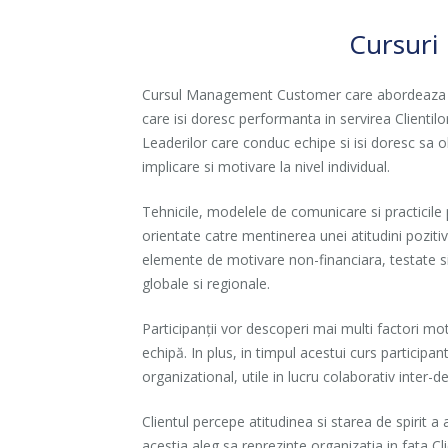
Cursuri
Cursul Management Customer care abordeaza tehni
care isi doresc performanta in servirea Clientil
Leaderilor care conduc echipe si isi doresc sa 
implicare si motivare la nivel individual.
Tehnicile, modelele de comunicare si practicil
orientate catre mentinerea unei atitudini poziti
elemente de motivare non-financiara, testate si
globale si regionale.
Participanții vor descoperi mai multi factori mot
echipă. In plus, in timpul acestui curs participan
organizational, utile in lucru colaborativ inter-
Clientul percepe atitudinea si starea de spirit a 
acestia aleg sa reprezinte organizatia in fata Cl