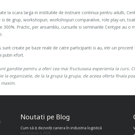
e la scara larga in institutiile de instruire continua pentru adulti, Ce
ale si de grup, workshopuri, workshopuri comparative, role play-uri, to
peste 300%. Practic, per ansamblu, cursurile si seminariile Centype au o
i.
 sunt create pe baze reale de catre participanti si au, intr-un proce
 putin efort.
t gandite pentru a oferi cea mai fructuoasa experienta la curs. Chiar
tie la organizatie, de la la grupa la grupa, de aceea oferta finala p
l maxim.
Noutati pe Blog
i
Cum să-ți dezvolți cariera în industria logistică
decembrie 9, 2024