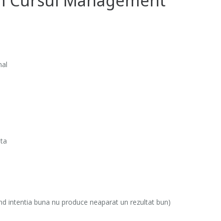
in Cursul Management
nal
ita
d intentia buna nu produce neaparat un rezultat bun)