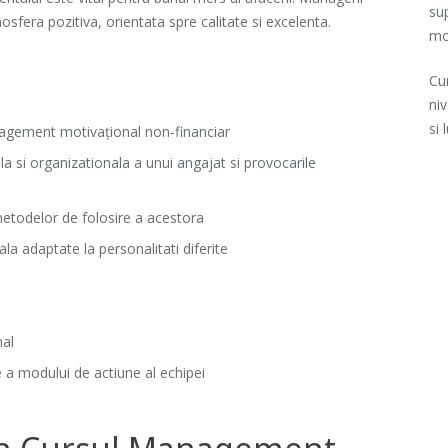
sup
mosfera pozitiva, orientata spre calitate si excelenta.
mot
Cur
ni
si 
agement motivațional non-financiar
ala si organizationala a unui angajat si provocarile
 metodelor de folosire a acestora
a adaptate la personalitati diferite
nal
 a modului de actiune al echipei