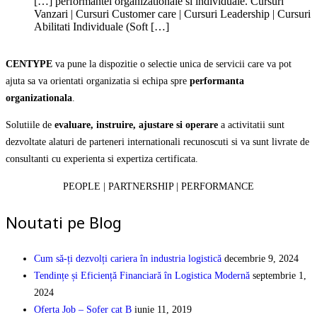
[…] performantei organizationale si individuale. Cursuri
Vanzari | Cursuri Customer care | Cursuri Leadership | Cursuri
Abilitati Individuale (Soft […]
CENTYPE
va pune la dispozitie o selectie unica de servicii care va pot
ajuta sa va orientati organizatia si echipa spre
performanta
organizationala
.
Solutiile de
evaluare, instruire, ajustare si operare
a activitatii sunt
dezvoltate alaturi de parteneri internationali recunoscuti si va sunt livrate de
consultanti cu experienta si expertiza certificata.
PEOPLE | PARTNERSHIP | PERFORMANCE
Noutati pe Blog
Cum să-ți dezvolți cariera în industria logistică
decembrie 9, 2024
Tendințe și Eficiență Financiară în Logistica Modernă
septembrie 1,
2024
Oferta Job – Sofer cat B
iunie 11, 2019