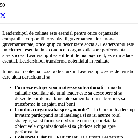
Cursuri Leadership
Leadershipul de calitate este esential pentru orice organzatie:
companii si corporatii, organizatii guvernamentale si non-
guvernamentale, orice grup cu deschidere sociala. Leadershipul este
un element esential in a conduce o organizatie spre performanta,
spre succes. Leadershipul este diferit de management, este un adaos
esential. Leadershipul transforma potentialul in realitate.
In inclus in colectia noastra de Cursuri Leadership o serie de tematici
care ajuta participantii sa:
Formeze echipe si sa motiveze subordonati
– una din
calitatile esentiale ale unui leader este sa descopere si sa
dezvolte partile mai bune ale oamenilor din subordine, sa ii
transforme in angajati mai buni
Conduca organizatia spre „inainte”
– In Cursuri leadership
invatam participanti sa iti inteleaga si sa isi asume rolul
strategic, sa isi formeze o viziune corecta, corelata la
obiectivele organizationale si sa ghideze echipa spre
performanta
Loializeze Clientii
– Participantii la Cursuri Leadership