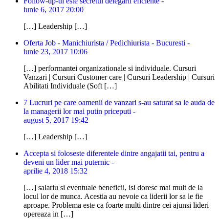
Follow-up-ul este secretul delegarii eficiente -
iunie 6, 2017 20:00
[…] Leadership […]
Oferta Job - Manichiurista / Pedichiurista - Bucuresti -
iunie 23, 2017 10:06
[…] performantei organizationale si individuale. Cursuri
Vanzari | Cursuri Customer care | Cursuri Leadership | Cursuri
Abilitati Individuale (Soft […]
7 Lucruri pe care oamenii de vanzari s-au saturat sa le auda de
la managerii lor mai putin priceputi -
august 5, 2017 19:42
[…] Leadership […]
Accepta si foloseste diferentele dintre angajatii tai, pentru a
deveni un lider mai puternic -
aprilie 4, 2018 15:32
[…] salariu si eventuale beneficii, isi doresc mai mult de la
locul lor de munca. Acestia au nevoie ca liderii lor sa le fie
aproape. Problema este ca foarte multi dintre cei ajunsi lideri
opereaza in […]