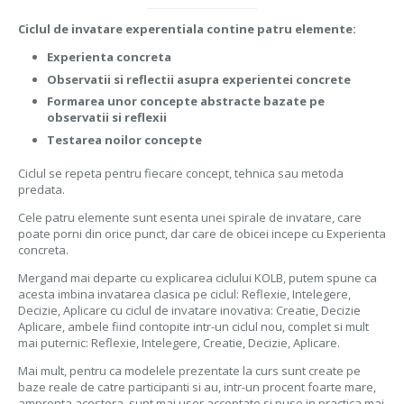
Ciclul de invatare experentiala contine patru elemente:
Experienta concreta
Observatii si reflectii asupra experientei concrete
Formarea unor concepte abstracte bazate pe
observatii si reflexii
Testarea noilor concepte
Ciclul se repeta pentru fiecare concept, tehnica sau metoda
predata.
Cele patru elemente sunt esenta unei spirale de invatare, care
poate porni din orice punct, dar care de obicei incepe cu Experienta
concreta.
Mergand mai departe cu explicarea ciclului KOLB, putem spune ca
acesta imbina invatarea clasica pe ciclul: Reflexie, Intelegere,
Decizie, Aplicare cu ciclul de invatare inovativa: Creatie, Decizie
Aplicare, ambele fiind contopite intr-un ciclul nou, complet si mult
mai puternic: Reflexie, Intelegere, Creatie, Decizie, Aplicare.
Mai mult, pentru ca modelele prezentate la curs sunt create pe
baze reale de catre participanti si au, intr-un procent foarte mare,
amprenta acestora, sunt mai usor acceptate si puse in practica mai