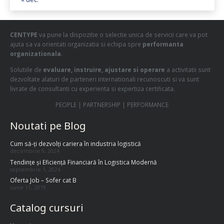
CENTYPE
va pune la dispozitie o selectie unica de servicii care va pot
ajuta sa va orientati organizatia si echipa spre
performanta
organizationala
.
Solutiile de
evaluare, instruire, ajustare si operare
a activitatii sunt
dezvoltate alaturi de parteneri internationali recunoscuti si va sunt
livrate de consultanti cu experienta si expertiza certificata.
PEOPLE | PARTNERSHIP | PERFORMANCE
Noutati pe Blog
Cum să-ți dezvolți cariera în industria logistică
decembrie 9, 2024
Tendințe și Eficiență Financiară în Logistica Modernă
septembrie 1, 2024
Oferta Job – Sofer cat B
iunie 11, 2019
Catalog cursuri