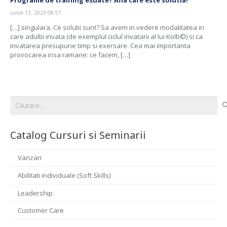
iunie 13, 2023 08:57
[…] singulara. Ce solutii sunt? Sa avem in vedere modalitatea in
care adultii invata (de exemplul ciclul invatarii al lui Kolb©) si ca
invatarea presupune timp si exersare. Cea mai importanta
provocarea insa ramane: ce facem, […]
Caută
după:
Catalog Cursuri si Seminarii
Vanzari
Abilitati individuale (Soft Skills)
Leadership
Customer Care