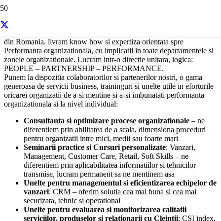
Centype este unul din brandurile cele mai cunoscute pe piata de HR
din Romania, livram know how si expertiza orientata spre
Performanta organizationala, cu implicatii in toate departamentele si
zonele organizationale. Lucram intr-o directie unitara, logica:
PEOPLE – PARTNERSHIP – PERFORMANCE.
Punem la dispozitia colaboratorilor si partenerilor nostri, o gama
generoasa de servicii business, traininguri si unelte utile in eforturile
oricarei organizatii de a-si mentine si a-si imbunatati performanta
organizationala si la nivel individual:
Consultanta si optimizare procese organizationale
– ne
diferentiem prin abilitatea de a scala, dimensiona proceduri
pentru organizatii intre mici, medii sau foarte mari
Seminarii practice si Cursuri personalizate
: Vanzari,
Management, Customer Care, Retail, Soft Skills – ne
diferentiem prin aplicabilitatea informatiilor si tehnicilor
transmise, lucram permanent sa ne mentinem asa
Unelte pentru managementul si eficientizarea echipelor de
vanzari
: CRM – oferim solutia cea mai buna si cea mai
securizata, tehnic si operational
Unelte pentru evaluarea si monitorizarea calitatii
serviciilor, produselor si relationarii cu Cleintii
: CSI index,