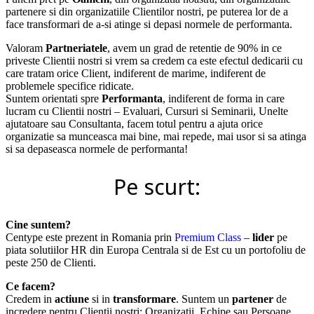
partenere si din organizatiile Clientilor nostri, pe puterea lor de a
face transformari de a-si atinge si depasi normele de performanta.
Valoram
Partneriatele
, avem un grad de retentie de 90% in ce
priveste Clientii nostri si vrem sa credem ca este efectul dedicarii cu
care tratam orice Client, indiferent de marime, indiferent de
problemele specifice ridicate.
Suntem orientati spre
Performanta
, indiferent de forma in care
lucram cu Clientii nostri – Evaluari, Cursuri si Seminarii, Unelte
ajutatoare sau Consultanta, facem totul pentru a ajuta orice
organizatie sa munceasca mai bine, mai repede, mai usor si sa atinga
si sa depaseasca normele de performanta!
Pe scurt:
Cine suntem?
Centype este prezent in Romania prin
Premium Class
–
lider
pe
piata solutiilor HR din Europa Centrala si de Est cu un portofoliu de
peste 250 de Clienti.
Ce facem?
Credem in
actiune
si in
transformare
. Suntem un
partener
de
incredere pentru Clientii nostri: Organizatii, Echipe sau Persoane.