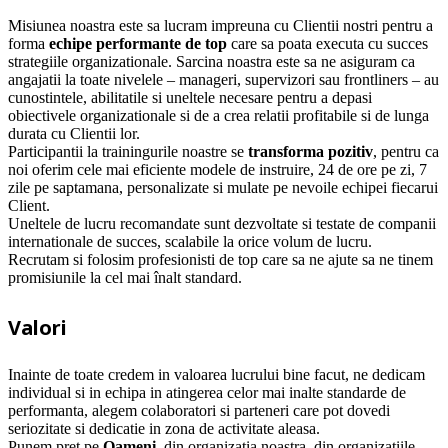
Misiunea noastra este sa lucram impreuna cu Clientii nostri pentru a
forma
echipe performante de top
care sa poata executa cu succes
strategiile organizationale. Sarcina noastra este sa ne asiguram ca
angajatii la toate nivelele – manageri, supervizori sau frontliners – au
cunostintele, abilitatile si uneltele necesare pentru a depasi
obiectivele organizationale si de a crea relatii profitabile si de lunga
durata cu Clientii lor.
Participantii la trainingurile noastre se
transforma pozitiv
, pentru ca
noi oferim cele mai eficiente modele de instruire, 24 de ore pe zi, 7
zile pe saptamana, personalizate si mulate pe nevoile echipei fiecarui
Client.
Uneltele de lucru recomandate sunt dezvoltate si testate de companii
internationale de succes, scalabile la orice volum de lucru.
Recrutam si folosim profesionisti de top care sa ne ajute sa ne tinem
promisiunile la cel mai înalt standard.
Valori
Inainte de toate credem in valoarea lucrului bine facut, ne dedicam
individual si in echipa in atingerea celor mai inalte standarde de
performanta, alegem colaboratori si parteneri care pot dovedi
seriozitate si dedicatie in zona de activitate aleasa.
Punem pret pe
Oameni
, din organizatia noastra, din organizatiile