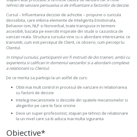
tehnici de vanzare persuasiva si de influentare a factorilor de decizie.
Cursul – Influentarea deciziei de achizitie – propune o curicula
deosebita, care imbina elemente de Inteligenta Emotionala,
Behavior-ism, NLP si Nonverbal, toate transpuse in termeni
accesibili, bazata pe exercitii inspirate din studii si cazuistica de
vanzari reala. Structura cursului vine cu o abordare interesanta: ce
transmiti, cum esti perceput de Client, ce observi, cum percepi tu
Clientul.
In timpul cursului, participantii vor fi instruiti de doi traineri, ambii cu
experienta si calificari in domeniul vanzarilor si a abordarii complexe
a relationarii cu Clientul.
De ce merita sa participi la un astfel de curs:
Obtii mai mult control in procesul de vanzare in relationarea
cu factorii de decizie
Intelegi mecanismele si deciziile din spatele mecanismelor si
alegerilor pe care le face oricine
Devii un super-profesionist, stapan pe tehnici de relationare
la un nivel care sa iti aduca mai multa siguranta
Obiective*