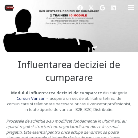
Influentarea deciziei de
cumparare
Modulul Influentarea deciziei de cumparare
din categoria
Cursuri Vanzari
– acopera un set de abilitati si tehnici de
comunicare si relationare necesare oricarui vanzator profesionist,
in toate tipurile de vanzari: B2B, B2C, Distributie.
Procesele de achizitie s-au modificat fundamental in ultimii ani, au
aparut reguli si structuri noi, negociatorii sunt din ce in ce mai
pregatiti. Este esential pentru orice echipa de vanzari sa poata
stapani atat procesele si tehnicile clasice de vanzare cat si noile