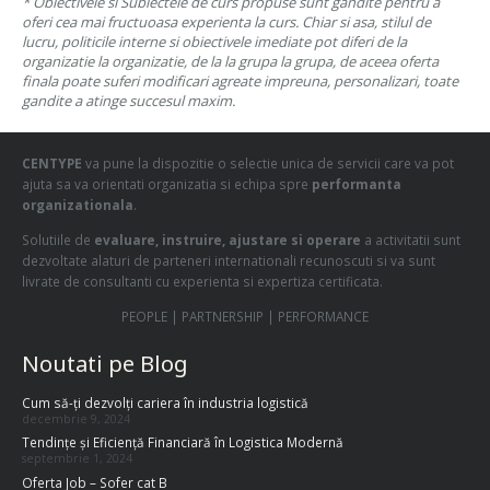
* Obiectivele si Subiectele de curs propuse sunt gandite pentru a
oferi cea mai fructuoasa experienta la curs. Chiar si asa, stilul de
lucru, politicile interne si obiectivele imediate pot diferi de la
organizatie la organizatie, de la la grupa la grupa, de aceea oferta
finala poate suferi modificari agreate impreuna, personalizari, toate
gandite a atinge succesul maxim.
CENTYPE
va pune la dispozitie o selectie unica de servicii care va pot
ajuta sa va orientati organizatia si echipa spre
performanta
organizationala
.
Solutiile de
evaluare, instruire, ajustare si operare
a activitatii sunt
dezvoltate alaturi de parteneri internationali recunoscuti si va sunt
livrate de consultanti cu experienta si expertiza certificata.
PEOPLE | PARTNERSHIP | PERFORMANCE
Noutati pe Blog
Cum să-ți dezvolți cariera în industria logistică
decembrie 9, 2024
Tendințe și Eficiență Financiară în Logistica Modernă
septembrie 1, 2024
Oferta Job – Sofer cat B