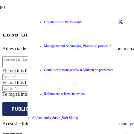
sursa – Centype
Orientare spre Performanta
Lasă un răspuns
Managementul Schimbarii, Procese si proceduri
Adresa ta de email nu va fi publicată.
Câmpurile obligatorii sunt marc
Comunicare manageriala si Abilitati de prezentare
Fill out this field
Fill out this field
Te rog să introduci o adresă de email validă.
Relationare si lucru in echipa
PUBLICĂ COMENTARIUL
Abilitati individuale (Soft Skills)
Acest site folosește Akismet pentru a reduce spamul.
Află cum sunt pro