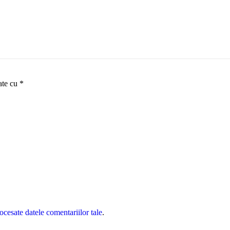
ate cu
*
cesate datele comentariilor tale
.