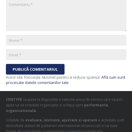
PUBLICĂ COMENTARIUL
Acest site folosește Akismet pentru a reduce spamul.
Află cum sunt
procesate datele comentariilor tale
.
CENTYPE
va pune la dispozitie o selectie unica de servicii care va pot
ajuta sa va orientati organizatia si echipa spre
performanta
organizationala
.
Solutiile de
evaluare, instruire, ajustare si operare
a activitatii sunt
dezvoltate alaturi de parteneri internationali recunoscuti si va sunt
livrate de consultanti cu experienta si expertiza certificata.