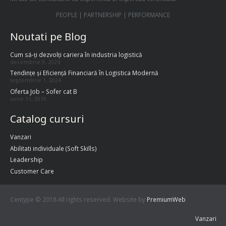
PEOPLE | PARTNERSHIP | PERFORMANCE
Noutati pe Blog
Cum să-ți dezvolți cariera în industria logistică
decembrie 9, 2024
Tendințe și Eficiență Financiară în Logistica Modernă
septembrie 1, 2024
Oferta Job – Sofer cat B
iunie 11, 2019
Catalog cursuri
Vanzari
Abilitati individuale (Soft Skills)
Leadership
Customer Care
Centype © 2018 All rights reserved. Website by
PremiumWeb
Vanzari