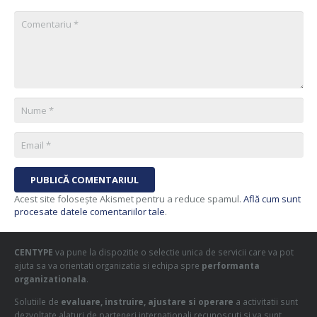
PUBLICĂ COMENTARIUL
Acest site folosește Akismet pentru a reduce spamul.
Află cum sunt
procesate datele comentariilor tale
.
CENTYPE
va pune la dispozitie o selectie unica de servicii care va pot
ajuta sa va orientati organizatia si echipa spre
performanta
organizationala
.
Solutiile de
evaluare, instruire, ajustare si operare
a activitatii sunt
dezvoltate alaturi de parteneri internationali recunoscuti si va sunt