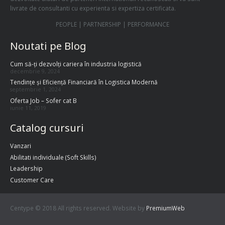
livrate de consultanti cu experienta si expertiza certificata.
PEOPLE | PARTNERSHIP | PERFORMANCE
Noutati pe Blog
Cum să-ți dezvolți cariera în industria logistică
decembrie 9, 2024
Tendințe și Eficiență Financiară în Logistica Modernă
septembrie 1, 2024
Oferta Job – Sofer cat B
iunie 11, 2019
Catalog cursuri
Vanzari
Abilitati individuale (Soft Skills)
Leadership
Customer Care
Centype © 2018 All rights reserved. Website by
PremiumWeb