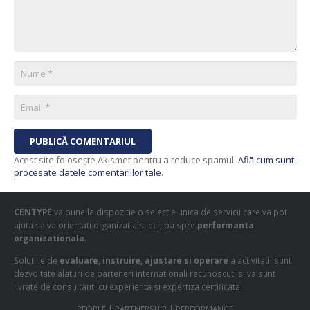
PUBLICĂ COMENTARIUL
Acest site folosește Akismet pentru a reduce spamul.
Află cum sunt
procesate datele comentariilor tale
.
CENTYPE
va pune la dispozitie o selectie unica de servicii care va pot
ajuta sa va orientati organizatia si echipa spre
performanta
organizationala
.
Solutiile de
evaluare, instruire, ajustare si operare
a activitatii sunt
dezvoltate alaturi de parteneri internationali recunoscuti si va sunt
livrate de consultanti cu experienta si expertiza certificata.
PEOPLE | PARTNERSHIP | PERFORMANCE