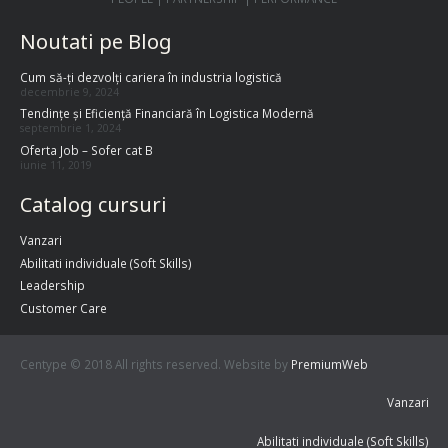
Noutati pe Blog
Cum să-ți dezvolți cariera în industria logistică
decembrie 9, 2024
Tendințe și Eficiență Financiară în Logistica Modernă
septembrie 1, 2024
Oferta Job – Sofer cat B
iunie 11, 2019
Catalog cursuri
Vanzari
Abilitati individuale (Soft Skills)
Leadership
Customer Care
Centype © 2018 All rights reserved. Website by
PremiumWeb
Vanzari
Abilitati individuale (Soft Skills)