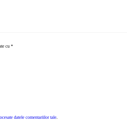
ate cu
*
cesate datele comentariilor tale
.