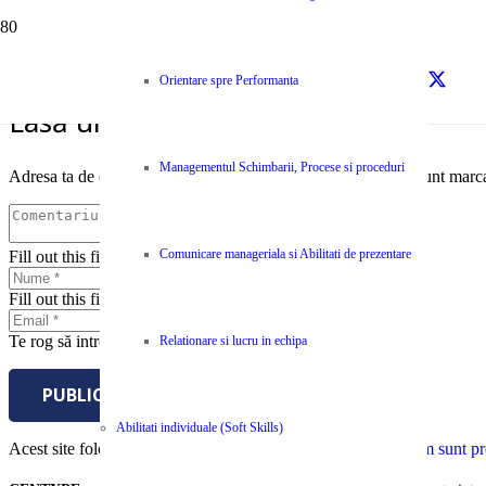
sursa – Entrepreneur
Orientare spre Performanta
Lasă un răspuns
Managementul Schimbarii, Procese si proceduri
Adresa ta de email nu va fi publicată.
Câmpurile obligatorii sunt marc
Comunicare manageriala si Abilitati de prezentare
Fill out this field
Fill out this field
Te rog să introduci o adresă de email validă.
Relationare si lucru in echipa
PUBLICĂ COMENTARIUL
Abilitati individuale (Soft Skills)
Acest site folosește Akismet pentru a reduce spamul.
Află cum sunt pro