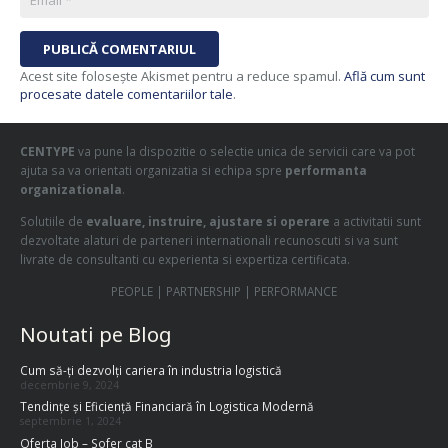
PUBLICĂ COMENTARIUL
Acest site folosește Akismet pentru a reduce spamul.
Află cum sunt
procesate datele comentariilor tale
.
CENTYPE
va pune la dispozitie o selectie unica de servicii care va pot
ajuta sa va orientati organizatia si echipa spre
performanta
organizationala
.
Solutiile de
evaluare, instruire, ajustare si operare
a activitatii sunt
dezvoltate alaturi de parteneri internationali recunoscuti si va sunt
livrate de consultanti cu experienta si expertiza certificata.
PEOPLE | PARTNERSHIP | PERFORMANCE
Noutati pe Blog
Cum să-ți dezvolți cariera în industria logistică
decembrie 9, 2024
Tendințe și Eficiență Financiară în Logistica Modernă
septembrie 1, 2024
Oferta Job – Sofer cat B