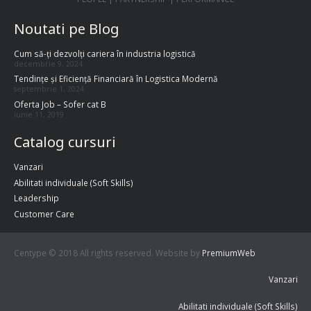
Noutati pe Blog
Cum să-ți dezvolți cariera în industria logistică
decembrie 9, 2024
Tendințe și Eficiență Financiară în Logistica Modernă
septembrie 1, 2024
Oferta Job – Sofer cat B
iunie 11, 2019
Catalog cursuri
Vanzari
Abilitati individuale (Soft Skills)
Leadership
Customer Care
Centype © 2018 All rights reserved. Website by
PremiumWeb
Vanzari
Abilitati individuale (Soft Skills)