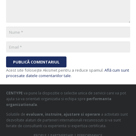
PUBLICĂ COMENTARIUL
Acest site folosește Akismet pentru a reduce spamul.
Află cum sunt
procesate datele comentariilor tale
.
CENTYPE
va pune la dispozitie o selectie unica de servicii care va pot
ajuta sa va orientati organizatia si echipa spre
performanta
organizationala
.
Solutiile de
evaluare, instruire, ajustare si operare
a activitatii sunt
dezvoltate alaturi de parteneri internationali recunoscuti si va sunt
livrate de consultanti cu experienta si expertiza certificata.
PEOPLE | PARTNERSHIP | PERFORMANCE