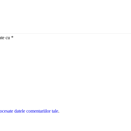
ate cu
*
cesate datele comentariilor tale
.