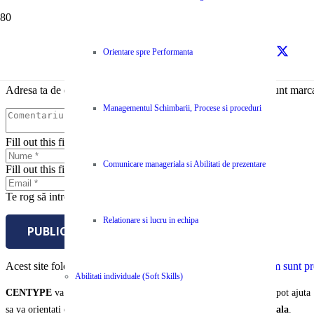
Lasă un răspuns
Orientare spre Performanta
Adresa ta de email nu va fi publicată.
Câmpurile obligatorii sunt marc
Managementul Schimbarii, Procese si proceduri
Fill out this field
Comunicare manageriala si Abilitati de prezentare
Fill out this field
Te rog să introduci o adresă de email validă.
Relationare si lucru in echipa
PUBLICĂ COMENTARIUL
Acest site folosește Akismet pentru a reduce spamul.
Află cum sunt pro
Abilitati individuale (Soft Skills)
CENTYPE
va pune la dispozitie o selectie unica de servicii care va pot ajuta
sa va orientati organizatia si echipa spre
performanta organizationala
.