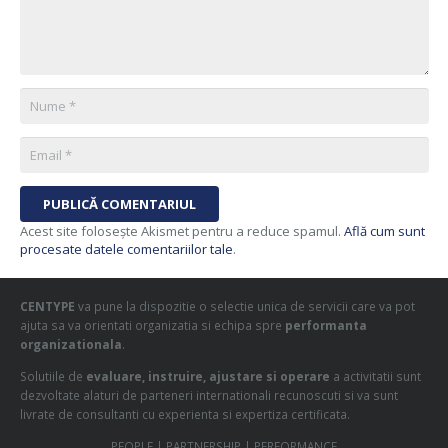
PUBLICĂ COMENTARIUL
Acest site folosește Akismet pentru a reduce spamul.
Află cum sunt
procesate datele comentariilor tale
.
CENTYPE
va pune la dispozitie o selectie unica de servicii care va pot
ajuta sa va orientati organizatia si echipa spre
performanta
organizationala
.
Solutiile de
evaluare, instruire, ajustare si operare
a activitatii sunt
dezvoltate alaturi de parteneri internationali recunoscuti si va sunt
livrate de consultanti cu experienta si expertiza certificata.
PEOPLE | PARTNERSHIP | PERFORMANCE