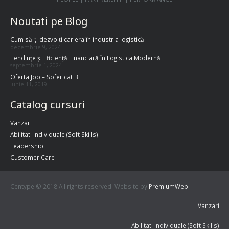
Noutati pe Blog
Cum să-ți dezvolți cariera în industria logistică
decembrie 9, 2024
Tendințe și Eficiență Financiară în Logistica Modernă
septembrie 1, 2024
Oferta Job – Sofer cat B
iunie 11, 2019
Catalog cursuri
Vanzari
Abilitati individuale (Soft Skills)
Leadership
Customer Care
Centype © 2018 All rights reserved. Website by
PremiumWeb
Vanzari
Abilitati individuale (Soft Skills)