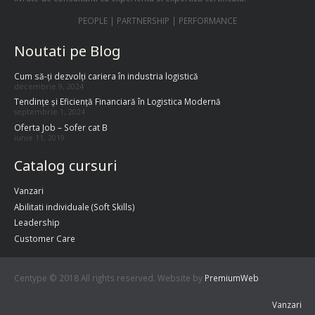
PEOPLE | PARTNERSHIP | PERFORMANCE
Noutati pe Blog
Cum să-ți dezvolți cariera în industria logistică
decembrie 9, 2024
Tendințe și Eficiență Financiară în Logistica Modernă
septembrie 1, 2024
Oferta Job – Sofer cat B
iunie 11, 2019
Catalog cursuri
Vanzari
Abilitati individuale (Soft Skills)
Leadership
Customer Care
Centype © 2018 All rights reserved. Website by
PremiumWeb
Vanzari