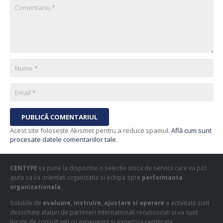
PUBLICĂ COMENTARIUL
Acest site folosește Akismet pentru a reduce spamul.
Află cum sunt
procesate datele comentariilor tale
.
CENTYPE
va pune la dispozitie o selectie unica de servicii care va pot
ajuta sa va orientati organizatia si echipa spre
performanta
organizationala
.
Solutiile de
evaluare, instruire, ajustare si operare
a activitatii sunt
dezvoltate alaturi de parteneri internationali recunoscuti si va sunt
livrate de consultanti cu experienta si expertiza certificata.