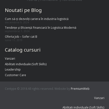
Noutati pe Blog
Cum să-ți dezvolți cariera în industria logistică
decembrie 9, 2024
Tendințe și Eficiență Financiară în Logistica Modernă
septembrie 1, 2024
Oferta Job – Sofer cat B
iunie 11, 2019
Catalog cursuri
Vanzari
Abilitati individuale (Soft Skills)
Leadership
Customer Care
Centype © 2018 All rights reserved. Website by
PremiumWeb
Vanzari
Abilitati individuale (Soft Skills)