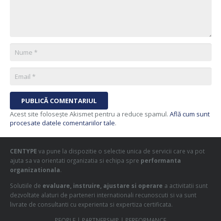
PUBLICĂ COMENTARIUL
Acest site folosește Akismet pentru a reduce spamul.
Află cum sunt
procesate datele comentariilor tale
.
CENTYPE
va pune la dispozitie o selectie unica de servicii care va pot
ajuta sa va orientati organizatia si echipa spre
performanta
organizationala
.
Solutiile de
evaluare, instruire, ajustare si operare
a activitatii sunt
dezvoltate alaturi de parteneri internationali recunoscuti si va sunt
livrate de consultanti cu experienta si expertiza certificata.
PEOPLE | PARTNERSHIP | PERFORMANCE