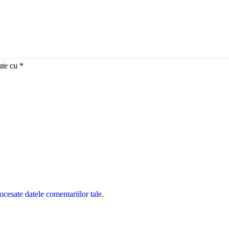
ate cu
*
cesate datele comentariilor tale
.