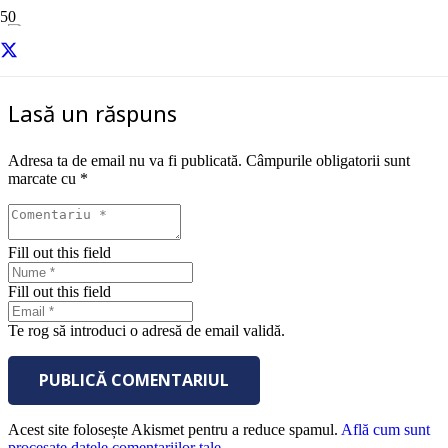
centype-despre-noi-about-sales-performance
Lasă un răspuns
Adresa ta de email nu va fi publicată.
Câmpurile obligatorii sunt
marcate cu
*
Fill out this field
Fill out this field
Te rog să introduci o adresă de email validă.
PUBLICĂ COMENTARIUL
Acest site folosește Akismet pentru a reduce spamul.
Află cum sunt
procesate datele comentariilor tale
.