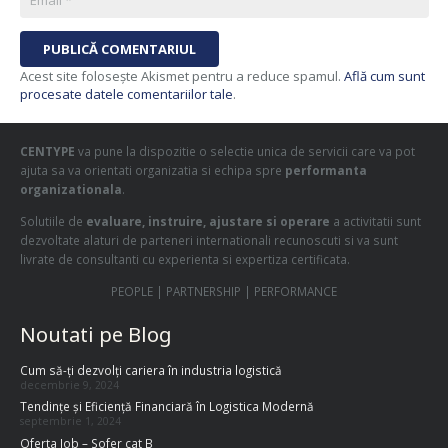
PUBLICĂ COMENTARIUL
Acest site folosește Akismet pentru a reduce spamul.
Află cum sunt
procesate datele comentariilor tale
.
CENTYPE
va pune la dispozitie o selectie unica de servicii care va pot
ajuta sa va orientati organizatia si echipa spre
performanta
organizationala
.
Solutiile de
evaluare, instruire, ajustare si operare
a activitatii sunt
dezvoltate alaturi de parteneri internationali recunoscuti si va sunt
livrate de consultanti cu experienta si expertiza certificata.
PEOPLE | PARTNERSHIP | PERFORMANCE
Noutati pe Blog
Cum să-ți dezvolți cariera în industria logistică
decembrie 9, 2024
Tendințe și Eficiență Financiară în Logistica Modernă
septembrie 1, 2024
Oferta Job – Sofer cat B