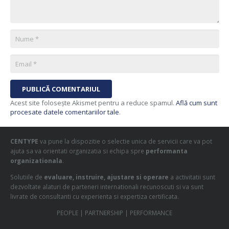
PUBLICĂ COMENTARIUL
Acest site folosește Akismet pentru a reduce spamul.
Află cum sunt
procesate datele comentariilor tale
.
CENTYPE
va pune la dispozitie o selectie unica de servicii care va pot
ajuta sa va orientati organizatia si echipa spre
performanta
organizationala
.
Solutiile de
evaluare, instruire, ajustare si operare
a activitatii sunt
dezvoltate alaturi de parteneri internationali recunoscuti si va sunt
livrate de consultanti cu experienta si expertiza certificata.
PEOPLE | PARTNERSHIP | PERFORMANCE