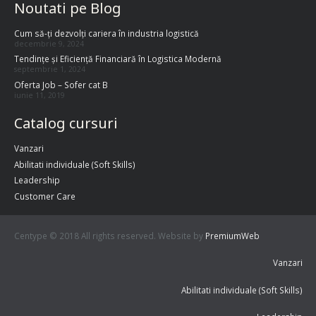
Noutati pe Blog
Cum să-ți dezvolți cariera în industria logistică
decembrie 9, 2024
Tendințe și Eficiență Financiară în Logistica Modernă
septembrie 1, 2024
Oferta Job – Sofer cat B
iunie 11, 2019
Catalog cursuri
Vanzari
Abilitati individuale (Soft Skills)
Leadership
Customer Care
Centype © 2018 All rights reserved. Website by
PremiumWeb
Vanzari
Abilitati individuale (Soft Skills)