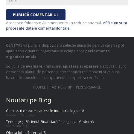
PUBLICĂ COMENTARIUL
Acest site folosește Akismet pentru a reduce spamul.
Află cum sunt
procesate datele comentariilor tale
.
CENTYPE
va pune la dispozitie o selectie unica de servicii care va pot
ajuta sa va orientati organizatia si echipa spre
performanta
organizationala
.
Solutiile de
evaluare, instruire, ajustare si operare
a activitatii sunt
dezvoltate alaturi de parteneri internationali recunoscuti si va sunt
livrate de consultanti cu experienta si expertiza certificata.
PEOPLE | PARTNERSHIP | PERFORMANCE
Noutati pe Blog
Cum să-ți dezvolți cariera în industria logistică
decembrie 9, 2024
Tendințe și Eficiență Financiară în Logistica Modernă
septembrie 1, 2024
Oferta Job – Sofer cat B