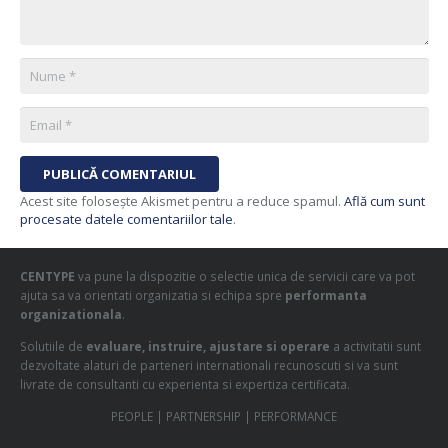
PUBLICĂ COMENTARIUL
Acest site folosește Akismet pentru a reduce spamul.
Află cum sunt
procesate datele comentariilor tale
.
CENTYPE
va pune la dispozitie o selectie unica de servicii care va pot
ajuta sa va orientati organizatia si echipa spre
performanta
organizationala
.
Solutiile de
evaluare, instruire, ajustare si operare
a activitatii sunt
dezvoltate alaturi de parteneri internationali recunoscuti si va sunt
livrate de consultanti cu experienta si expertiza certificata.
PEOPLE | PARTNERSHIP | PERFORMANCE