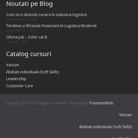
Noutati pe Blog
Cum să-ți dezvolți cariera în industria logistică
decembrie 9, 2024
Tendințe și Eficiență Financiară în Logistica Modernă
septembrie 1, 2024
Oferta Job – Sofer cat B
iunie 11, 2019
Catalog cursuri
Vanzari
Abilitati individuale (Soft Skills)
Leadership
Customer Care
Centype © 2018 All rights reserved. Website by
PremiumWeb
Vanzari
Abilitati individuale (Soft Skills)