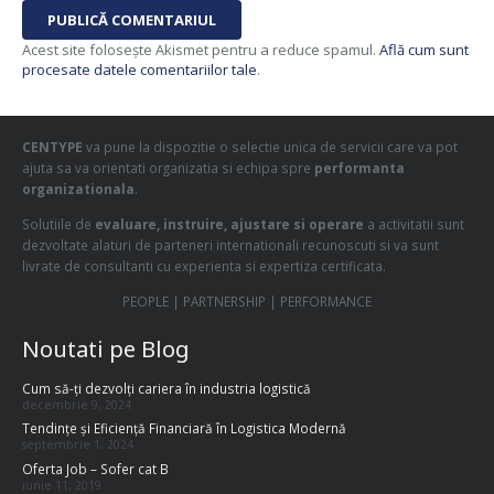
PUBLICĂ COMENTARIUL
Acest site folosește Akismet pentru a reduce spamul.
Află cum sunt
procesate datele comentariilor tale
.
CENTYPE
va pune la dispozitie o selectie unica de servicii care va pot
ajuta sa va orientati organizatia si echipa spre
performanta
organizationala
.
Solutiile de
evaluare, instruire, ajustare si operare
a activitatii sunt
dezvoltate alaturi de parteneri internationali recunoscuti si va sunt
livrate de consultanti cu experienta si expertiza certificata.
PEOPLE | PARTNERSHIP | PERFORMANCE
Noutati pe Blog
Cum să-ți dezvolți cariera în industria logistică
decembrie 9, 2024
Tendințe și Eficiență Financiară în Logistica Modernă
septembrie 1, 2024
Oferta Job – Sofer cat B
iunie 11, 2019