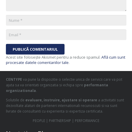
PUBLICĂ COMENTARIUL
Acest site folosește Akismet pentru a reduce spamul.
Află cum sunt
procesate datele comentariilor tale
.
CENTYPE
va pune la dispozitie o selectie unica de servicii care va pot
ajuta sa va orientati organizatia si echipa spre
performanta
organizationala
.
Solutiile de
evaluare, instruire, ajustare si operare
a activitatii sunt
dezvoltate alaturi de parteneri internationali recunoscuti si va sunt
livrate de consultanti cu experienta si expertiza certificata.
PEOPLE | PARTNERSHIP | PERFORMANCE