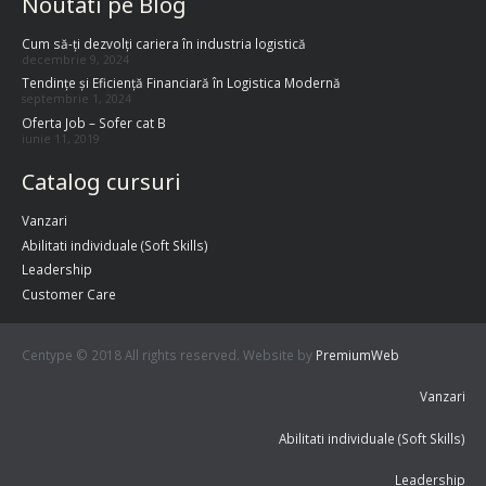
Noutati pe Blog
Cum să-ți dezvolți cariera în industria logistică
decembrie 9, 2024
Tendințe și Eficiență Financiară în Logistica Modernă
septembrie 1, 2024
Oferta Job – Sofer cat B
iunie 11, 2019
Catalog cursuri
Vanzari
Abilitati individuale (Soft Skills)
Leadership
Customer Care
Centype © 2018 All rights reserved. Website by
PremiumWeb
Vanzari
Abilitati individuale (Soft Skills)
Leadership