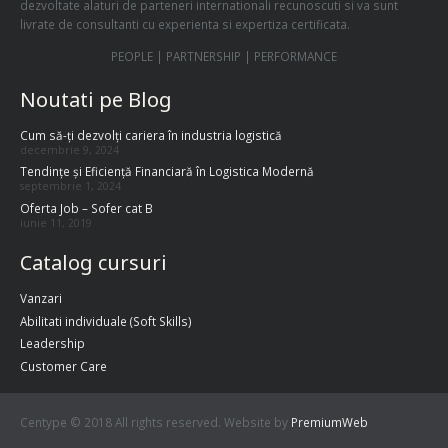
dezvoltate alaturi de parteneri internationali recunoscuti si va sunt
livrate de consultanti cu experienta si expertiza certificata.
PEOPLE | PARTNERSHIP | PERFORMANCE
Noutati pe Blog
Cum să-ți dezvolți cariera în industria logistică
decembrie 9, 2024
Tendințe și Eficiență Financiară în Logistica Modernă
septembrie 1, 2024
Oferta Job – Sofer cat B
iunie 11, 2019
Catalog cursuri
Vanzari
Abilitati individuale (Soft Skills)
Leadership
Customer Care
Centype © 2018 All rights reserved. Website by
PremiumWeb