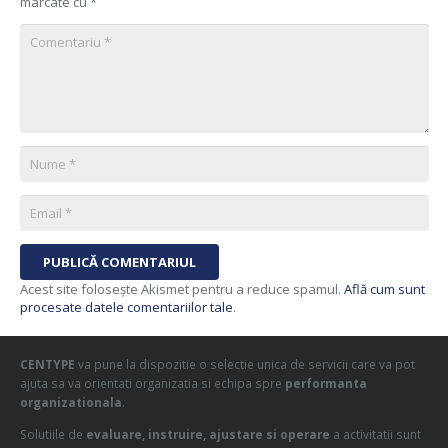
marcate cu
*
PUBLICĂ COMENTARIUL
Acest site folosește Akismet pentru a reduce spamul.
Află cum sunt
procesate datele comentariilor tale
.
CENTYPE
va pune la dispozitie o selectie unica de servicii care va pot
ajuta sa va orientati organizatia si echipa spre
performanta
organizationala
.
Solutiile de
evaluare, instruire, ajustare si operare
a activitatii sunt