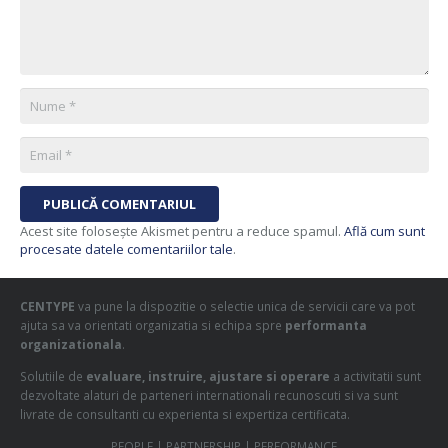
PUBLICĂ COMENTARIUL
Acest site folosește Akismet pentru a reduce spamul.
Află cum sunt
procesate datele comentariilor tale
.
CENTYPE
va pune la dispozitie o selectie unica de servicii care va pot
ajuta sa va orientati organizatia si echipa spre
performanta
organizationala
.
Solutiile de
evaluare, instruire, ajustare si operare
a activitatii sunt
dezvoltate alaturi de parteneri internationali recunoscuti si va sunt
livrate de consultanti cu experienta si expertiza certificata.
PEOPLE | PARTNERSHIP | PERFORMANCE