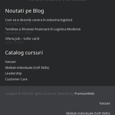
Noutati pe Blog
Cum să-ți dezvolți cariera în industria logistică
decembrie 9, 2024
Tendințe și Eficiență Financiară în Logistica Modernă
septembrie 1, 2024
Oferta Job – Sofer cat B
iunie 11, 2019
Catalog cursuri
Vanzari
Abilitati individuale (Soft Skills)
Leadership
Customer Care
Centype © 2018 All rights reserved. Website by
PremiumWeb
Vanzari
Abilitati individuale (Soft Skills)