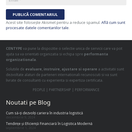
PUBLICĂ COMENTARIUL
Acest site folosește Akismet pentru a reduce spamul.
Află cum sunt
procesate datele comentariilor tale
.
CENTYPE
va pune la dispozitie o selectie unica de servicii care va pot
ajuta sa va orientati organizatia si echipa spre
performanta
organizationala
.
Solutiile de
evaluare, instruire, ajustare si operare
a activitatii sunt
dezvoltate alaturi de parteneri internationali recunoscuti si va sunt
livrate de consultanti cu experienta si expertiza certificata.
PEOPLE | PARTNERSHIP | PERFORMANCE
Noutati pe Blog
Cum să-ți dezvolți cariera în industria logistică
decembrie 9, 2024
Tendințe și Eficiență Financiară în Logistica Modernă
septembrie 1, 2024