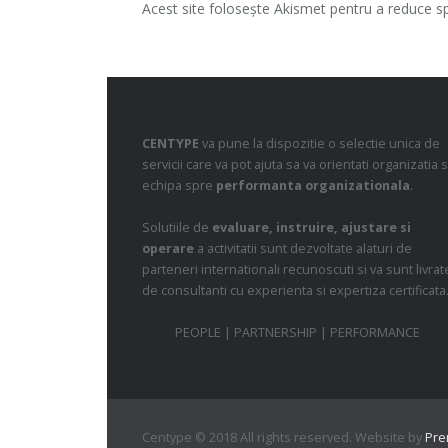
Acest site folosește Akismet pentru a reduce 
CENTYPE
va pune la dispozitie o selectie unica de
servicii care va pot ajuta sa va orientati organizatia s
echipa spre
performanta organizationala
.
Solutiile de
evaluare, instruire, ajustare si
operare
a activitatii sunt dezvoltate alaturi de
parteneri internationali recunoscuti si va sunt livrat
de consultanti cu experienta si expertiza certificata
PEOPLE | PARTNERSHIP | PERFORMANCE
Centype © 2018 All rights reserved. Website by
Pr