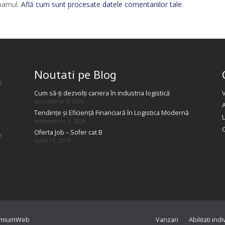
spamul.
Află cum sunt procesate datele comentariilor tale
.
Noutati pe Blog
i
Cum să-ți dezvolți cariera în industria logistică
decembrie 9, 2024
A
Tendințe și Eficiență Financiară în Logistica Modernă
septembrie 1, 2024
Oferta Job – Sofer cat B
e
iunie 11, 2019
.
emiumWeb
Vanzari
Abilitati indi