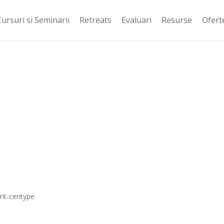
Cursuri si Seminarii
Retreats
Evaluari
Resurse
Ofert
ent-centype