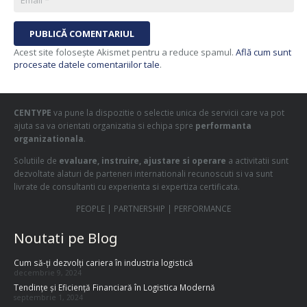
PUBLICĂ COMENTARIUL
Acest site folosește Akismet pentru a reduce spamul.
Află cum sunt
procesate datele comentariilor tale
.
CENTYPE
va pune la dispozitie o selectie unica de servicii care va pot
ajuta sa va orientati organizatia si echipa spre
performanta
organizationala
.
Solutiile de
evaluare, instruire, ajustare si operare
a activitatii sunt
dezvoltate alaturi de parteneri internationali recunoscuti si va sunt
livrate de consultanti cu experienta si expertiza certificata.
PEOPLE | PARTNERSHIP | PERFORMANCE
Noutati pe Blog
Cum să-ți dezvolți cariera în industria logistică
decembrie 9, 2024
Tendințe și Eficiență Financiară în Logistica Modernă
septembrie 1, 2024