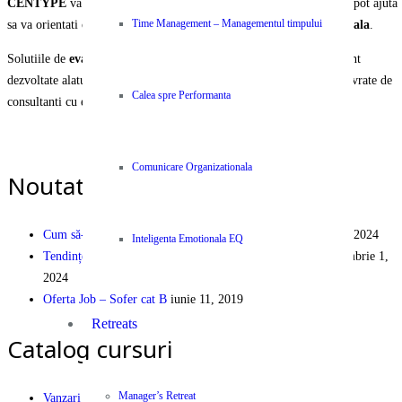
CENTYPE
va pune la dispozitie o selectie unica de servicii care va pot ajuta
sa va orientati organizatia si echipa spre
performanta organizationala
.
Time Management – Managementul timpului
Solutiile de
evaluare, instruire, ajustare si operare
a activitatii sunt
dezvoltate alaturi de parteneri internationali recunoscuti si va sunt livrate de
Calea spre Performanta
consultanti cu experienta si expertiza certificata.
PEOPLE | PARTNERSHIP | PERFORMANCE
Comunicare Organizationala
Noutati pe Blog
Cum să-ți dezvolți cariera în industria logistică
decembrie 9, 2024
Inteligenta Emotionala EQ
Tendințe și Eficiență Financiară în Logistica Modernă
septembrie 1,
2024
Oferta Job – Sofer cat B
iunie 11, 2019
Retreats
Catalog cursuri
Manager’s Retreat
Vanzari