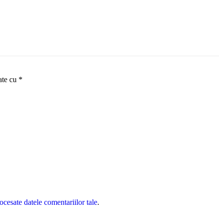
ate cu
*
cesate datele comentariilor tale
.