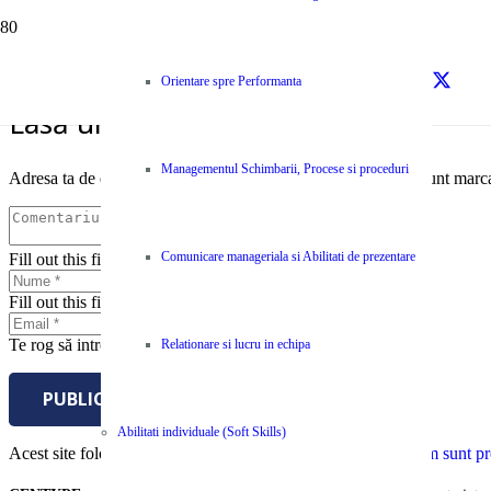
sursa – Ziarul Financiar
Orientare spre Performanta
Lasă un răspuns
Managementul Schimbarii, Procese si proceduri
Adresa ta de email nu va fi publicată.
Câmpurile obligatorii sunt marc
Comunicare manageriala si Abilitati de prezentare
Fill out this field
Fill out this field
Te rog să introduci o adresă de email validă.
Relationare si lucru in echipa
PUBLICĂ COMENTARIUL
Abilitati individuale (Soft Skills)
Acest site folosește Akismet pentru a reduce spamul.
Află cum sunt pro