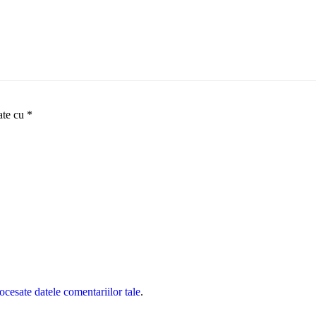
ate cu
*
cesate datele comentariilor tale
.