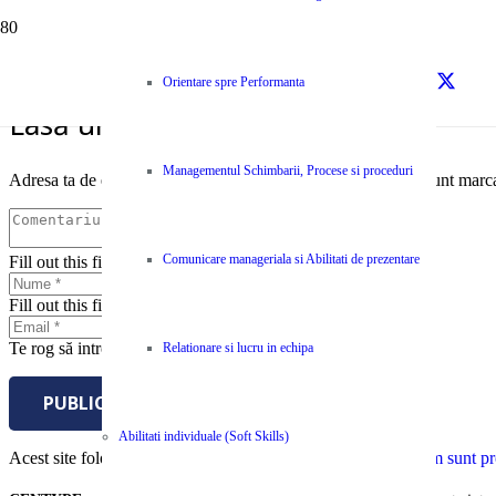
sursa – Ziarul Financiar
Orientare spre Performanta
Lasă un răspuns
Managementul Schimbarii, Procese si proceduri
Adresa ta de email nu va fi publicată.
Câmpurile obligatorii sunt marc
Comunicare manageriala si Abilitati de prezentare
Fill out this field
Fill out this field
Te rog să introduci o adresă de email validă.
Relationare si lucru in echipa
PUBLICĂ COMENTARIUL
Abilitati individuale (Soft Skills)
Acest site folosește Akismet pentru a reduce spamul.
Află cum sunt pro