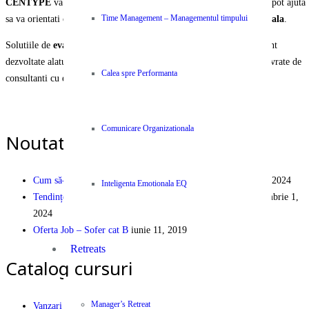
CENTYPE
va pune la dispozitie o selectie unica de servicii care va pot ajuta
sa va orientati organizatia si echipa spre
performanta organizationala
.
Time Management – Managementul timpului
Solutiile de
evaluare, instruire, ajustare si operare
a activitatii sunt
dezvoltate alaturi de parteneri internationali recunoscuti si va sunt livrate de
Calea spre Performanta
consultanti cu experienta si expertiza certificata.
PEOPLE | PARTNERSHIP | PERFORMANCE
Comunicare Organizationala
Noutati pe Blog
Cum să-ți dezvolți cariera în industria logistică
decembrie 9, 2024
Inteligenta Emotionala EQ
Tendințe și Eficiență Financiară în Logistica Modernă
septembrie 1,
2024
Oferta Job – Sofer cat B
iunie 11, 2019
Retreats
Catalog cursuri
Manager’s Retreat
Vanzari