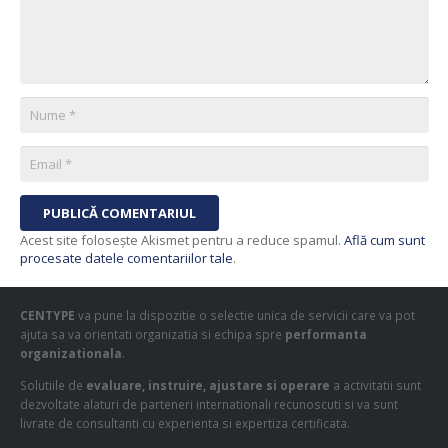
PUBLICĂ COMENTARIUL
Acest site folosește Akismet pentru a reduce spamul.
Află cum sunt
procesate datele comentariilor tale
.
CENTYPE
va pune la dispozitie o selectie unica de servicii care va pot
ajuta sa va orientati organizatia si echipa spre
performanta
organizationala
.
Solutiile de
evaluare, instruire, ajustare si operare
a activitatii sunt
dezvoltate alaturi de parteneri internationali recunoscuti si va sunt
livrate de consultanti cu experienta si expertiza certificata.