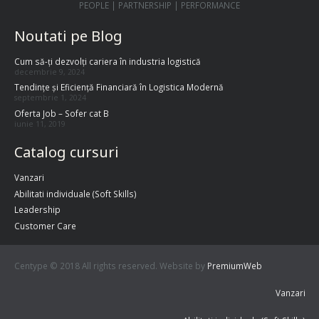
PEOPLE | PARTNERSHIP | PERFORMANCE
Noutati pe Blog
Cum să-ți dezvolți cariera în industria logistică
decembrie 9, 2024
Tendințe și Eficiență Financiară în Logistica Modernă
septembrie 1, 2024
Oferta Job – Sofer cat B
iunie 11, 2019
Catalog cursuri
Vanzari
Abilitati individuale (Soft Skills)
Leadership
Customer Care
Centype © 2018 All rights reserved. Website by
PremiumWeb
Vanzari